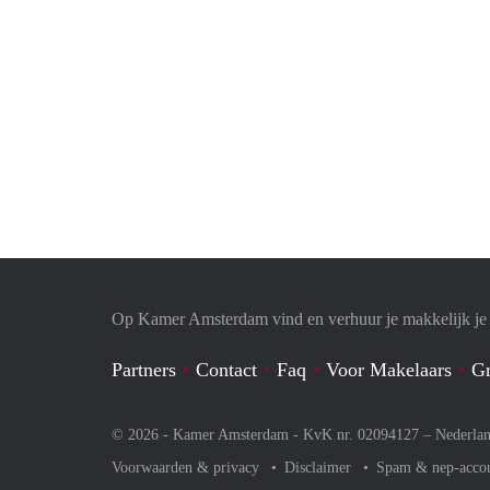
Op Kamer Amsterdam vind en verhuur je makkelijk j
Partners
Contact
Faq
Voor Makelaars
Gr
© 2026 - Kamer Amsterdam - KvK nr. 02094127 –
Nederla
Voorwaarden & privacy
Disclaimer
Spam & nep-acco