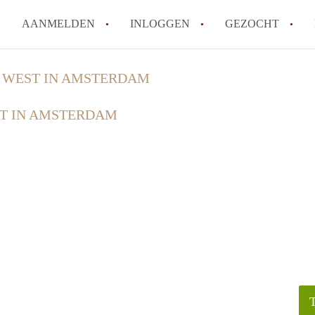
AANMELDEN
INLOGGEN
GEZOCHT
Wat is het puntensysteem voor
 WEST IN AMSTERDAM
Amsterdam?
T IN AMSTERDAM
Wat zijn de opzegtermijnen bi
Wat zijn de populairste zoekt
betekent dit voor jou als zoeke
Wat is een studentenkamer in
Waarom geen bemiddelingskost
Alle veelgestelde vragen