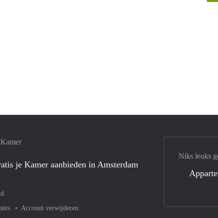
e Kamer
Niks leuks g
atis je Kamer aanbieden in Amsterdam
Appart
nd
unts
Account verwijderen