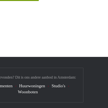
evonden? Dit is ons andere aanbod in Amsterdam:
ementen
Huurwoningen
Studio's
Woonboten