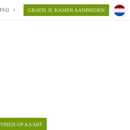
FAQ
GRATIS JE KAMER AANBIEDEN
 een onzelfstandige woonruimte (kamer) in
j een kamer in Amsterdam?
ermen voor een kamer in Amsterdam en wat
r?
 Amsterdam?
en voor de huurder?
TONEN OP KAART