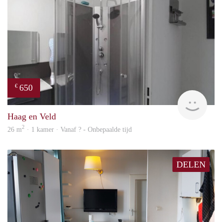
650
€
finde
Haag en Veld
2
26 m
· 1 kamer · Vanaf ? - Onbepaalde tijd
DELEN