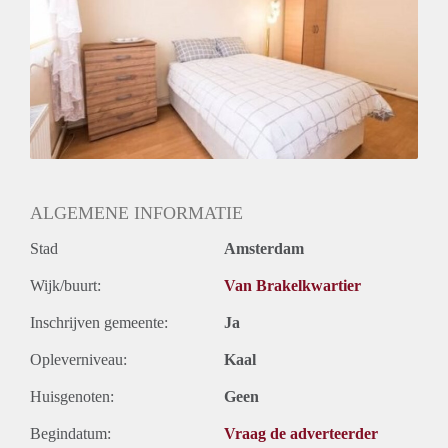
Huurtermijn
Onbepaalde termijn
Oplevering
Gestoffeerd
ALGEMENE INFORMATIE
Stad
Amsterdam
Wijk/buurt:
Van Brakelkwartier
Inschrijven gemeente:
Ja
Opleverniveau:
Kaal
Huisgenoten:
Geen
Begindatum:
Vraag de adverteerder