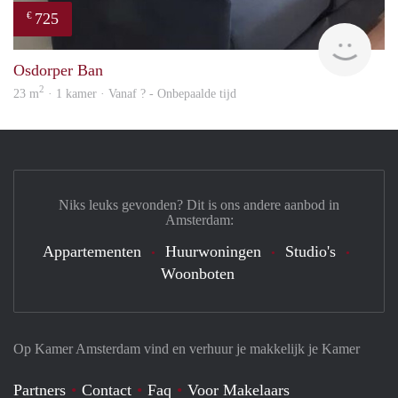
725
€
finde
Osdorper Ban
2
23 m
· 1 kamer · Vanaf ? - Onbepaalde tijd
Niks leuks gevonden? Dit is ons andere aanbod in
Amsterdam:
Appartementen
Huurwoningen
Studio's
Woonboten
Op Kamer Amsterdam vind en verhuur je makkelijk je Kamer
Partners
Contact
Faq
Voor Makelaars