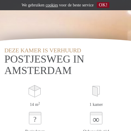
OK!
We gebruiken
cookies
voor de beste service
DEZE KAMER IS VERHUURD
POSTJESWEG IN
AMSTERDAM
2
14 m
1 kamer
∞
?