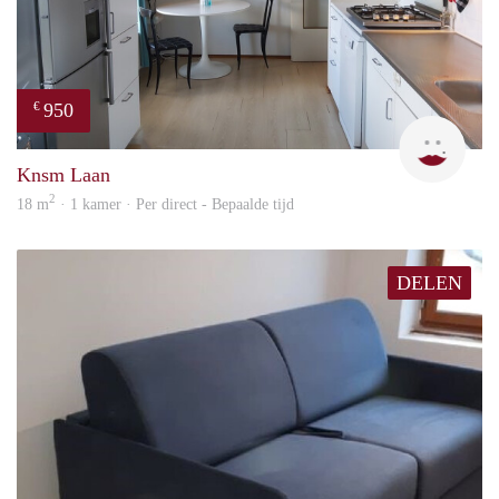
950
€
Cind
Knsm Laan
2
18 m
· 1 kamer · Per direct - Bepaalde tijd
DELEN