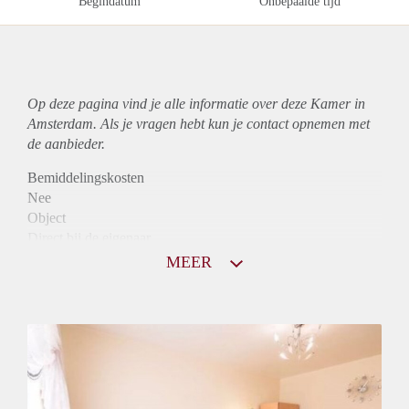
Begindatum
Onbepaalde tijd
Op deze pagina vind je alle informatie over deze Kamer in
Amsterdam. Als je vragen hebt kun je contact opnemen met
de aanbieder.
Bemiddelingskosten
Nee
Object
Direct bij de eigenaar
Borg
MEER
410
Garantiestelling
Niet mogelijk
Huurtoeslag
Niet mogelijk
Inkomen eis
N.V.T.