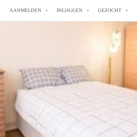
AANMELDEN
INLOGGEN
GEZOCHT
Wat is het puntensysteem voor
Amsterdam?
Wat zijn de opzegtermijnen bi
Wat zijn de populairste zoekt
betekent dit voor jou als zoeke
Wat is een studentenkamer in
Waarom geen bemiddelingskost
Alle veelgestelde vragen