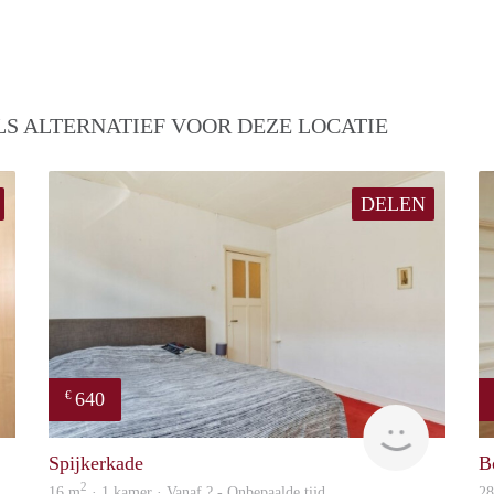
S ALTERNATIEF VOOR DEZE LOCATIE
DELEN
640
€
rent
Woning
Spijkerkade
B
2
16 m
· 1 kamer · Vanaf ? - Onbepaalde tijd
2