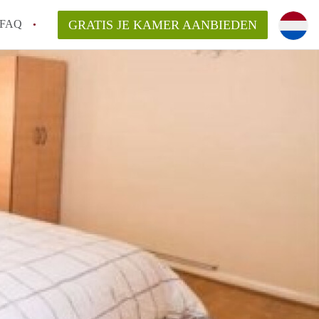
FAQ
GRATIS JE KAMER AANBIEDEN
 een onzelfstandige woonruimte (kamer) in
j een kamer in Amsterdam?
ermen voor een kamer in Amsterdam en wat
r?
 Amsterdam?
en voor de huurder?