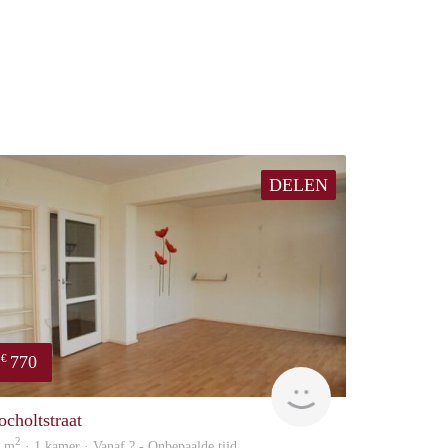
DELEN
770
€
finder
ocholtstraat
2
8 m
· 1 kamer · Vanaf ? - Onbepaalde tijd