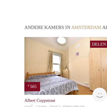
ANDERE KAMERS IN
AMSTERDAM
AL
DELEN
565
€
Albert Cuypstraat
2
14 m
· 1 kamer · Vanaf ? - Onbepaalde tijd