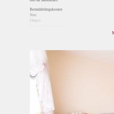
Bemiddelingskosten
Nee
Object
Direct bij de eigenaar
Borg
410
Garantiestelling
Niet mogelijk
Huurtoeslag
Niet mogelijk
Inkomen eis
N.V.T.
Huurtermijn
Onbepaalde termijn
Oplevering
Gestoffeerd