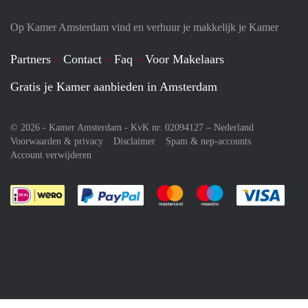
Op Kamer Amsterdam vind en verhuur je makkelijk je Kamer
Partners
Contact
Faq
Voor Makelaars
Gratis je Kamer aanbieden in Amsterdam
© 2026 - Kamer Amsterdam - KvK nr. 02094127 –
Nederland
Voorwaarden & privacy
Disclaimer
Spam & nep-accounts
Account verwijderen
Je rekent gemakkelijk af met Paypal
Je rekent gemakkelijk af met M
Je rekent gemakkelij
Je re