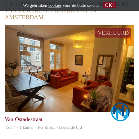
2 KAMERS VERHUURD IN DE WIJK / BUURT
OK!
We gebruiken
cookies
voor de beste service
VAN DER HELSTPLEINBUURT IN
AMSTERDAM
VERHUURD
Marc
Van Ostadestraat
2
45 m
· 1 kamer · Per direct - Bepaalde tijd