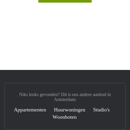
Niks leuks gevonden? Dit is ons andere aanbod in
Amsterdam:
Appartementen
Huurwoningen
Studio's
Woonboten