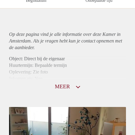
Begindatum
Onbepaalde tijd
Op deze pagina vind je alle informatie over deze Kamer in
Amsterdam. Als je vragen hebt kun je contact opnemen met
de aanbieder.
Object: Direct bij de eigenaar
Huurtermijn: Bepaalde termijn
Oplevering: Zie foto
Inkomen eis: Nee
Borg: 1 maand
MEER
Bemiddeling kosten: Nee
Internet: Ja
Gedeelde keuken: Ja
Gedeelde Douche: Ja
Gedeelde woonkamer: Ja
Huisgenoten: Ja
Geslacht huisgenoten: Gemengd