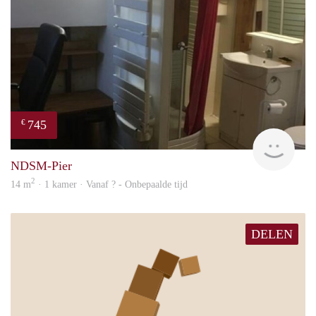
745
€
finde
NDSM-Pier
2
14 m
· 1 kamer · Vanaf ? - Onbepaalde tijd
DELEN