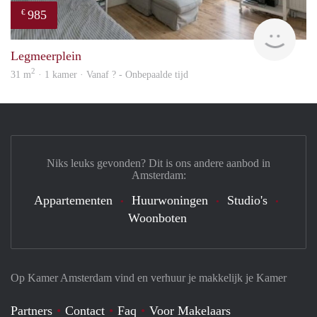
985
€
finde
Legmeerplein
2
31 m
· 1 kamer · Vanaf ? - Onbepaalde tijd
Niks leuks gevonden? Dit is ons andere aanbod in
Amsterdam:
Appartementen
Huurwoningen
Studio's
Woonboten
Op Kamer Amsterdam vind en verhuur je makkelijk je Kamer
Partners
Contact
Faq
Voor Makelaars