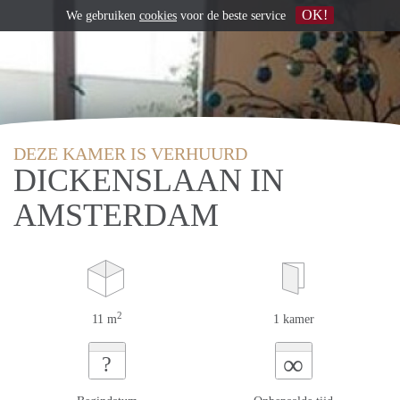
OK!
We gebruiken
cookies
voor de beste service
DEZE KAMER IS VERHUURD
DICKENSLAAN IN
AMSTERDAM
2
11 m
1 kamer
∞
?