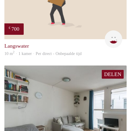
700
€
Dila
Langswater
2
10 m
· 1 kamer · Per direct - Onbepaalde tijd
DELEN