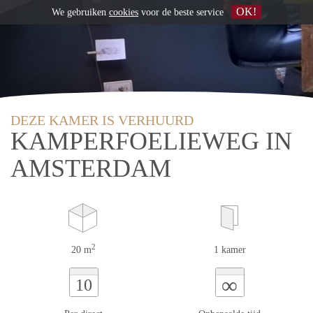
OK!
We gebruiken
cookies
voor de beste service
DEZE KAMER IS VERHUURD
KAMPERFOELIEWEG IN
AMSTERDAM
2
20 m
1 kamer
∞
10