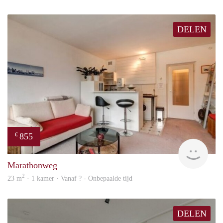
DELEN
855
€
finde
Marathonweg
2
23 m
· 1 kamer · Vanaf ? - Onbepaalde tijd
DELEN