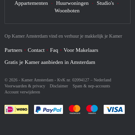
Appartementen
Huurwoningen
Studio's
Woonboten
Op Kamer Amsterdam vind en verhuur je makkelijk je Kamer
Partners
Contact
Faq
Voor Makelaars
Gratis je Kamer aanbieden in Amsterdam
© 2026 - Kamer Amsterdam - KvK nr. 02094127 –
Nederland
Voorwaarden & privacy
Disclaimer
Spam & nep-accounts
Account verwijderen
Je rekent gemakkelijk af met Paypal
Je rekent gemakkelijk af met M
Je rekent gemakkelij
Je re