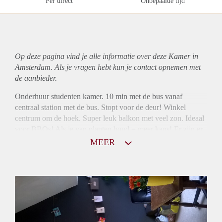
Per direct
Onbepaalde tijd
Op deze pagina vind je alle informatie over deze Kamer in
Amsterdam. Als je vragen hebt kun je contact opnemen met
de aanbieder.
Onderhuur studenten kamer. 10 min met de bus vanaf
centraal station met de bus. Stopt voor de deur! Winkel
centrum om de hoek. Super leuk balkon met veel zon. Ideaal
voor BBQs! Als je van planten houd = meer kans! Er zijn er
veel die graag water willen.
MEER