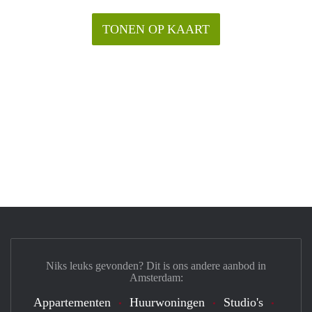
TONEN OP KAART
Niks leuks gevonden? Dit is ons andere aanbod in
Amsterdam:
Appartementen
Huurwoningen
Studio's