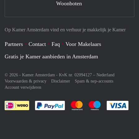
Woonboten
Op Kamer Amsterdam vind en verhuur je makkelijk je Kamer
Partners
Contact
Faq
Voor Makelaars
Gratis je Kamer aanbieden in Amsterdam
© 2026 - Kamer Amsterdam - KvK nr. 02094127 –
Nederland
Voorwaarden & privacy
Disclaimer
Spam & nep-accounts
Account verwijderen
Je rekent gemakkelijk af met Paypal
Je rekent gemakkelijk af met M
Je rekent gemakkelij
Je re