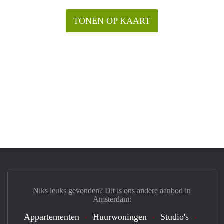
TONEN OP KAART
Niks leuks gevonden? Dit is ons andere aanbod in
Amsterdam:
Appartementen
Huurwoningen
Studio's