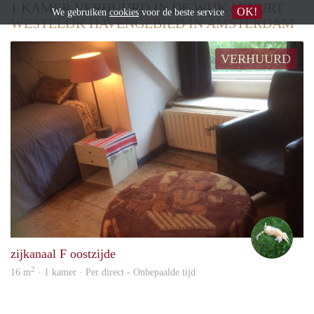
1 KAMER VERHUURD IN DE WIJK / BUURT
OK!
We gebruiken
cookies
voor de beste service
WESTELIJK HAVENGEBIED IN AMSTERDAM
VERHUURD
sibel
zijkanaal F oostzijde
2
16 m
· 1 kamer · Per direct - Onbepaalde tijd