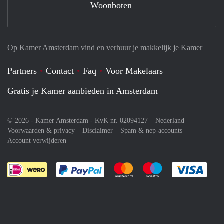
Woonboten
Op Kamer Amsterdam vind en verhuur je makkelijk je Kamer
Partners
Contact
Faq
Voor Makelaars
Gratis je Kamer aanbieden in Amsterdam
© 2026 - Kamer Amsterdam - KvK nr. 02094127 –
Nederland
Voorwaarden & privacy
Disclaimer
Spam & nep-accounts
Account verwijderen
Je rekent gemakkelijk af met Paypal
Je rekent gemakkelijk af met M
Je rekent gemakkelij
Je re