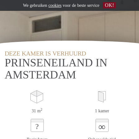
OK!
We gebruiken
cookies
voor de beste service
DEZE KAMER IS VERHUURD
PRINSENEILAND IN
AMSTERDAM
2
31 m
1 kamer
∞
?