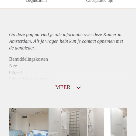
Begindatum
Onbepaalde tijd
Op deze pagina vind je alle informatie over deze Kamer in
Amsterdam. Als je vragen hebt kun je contact opnemen met
de aanbieder.
Bemiddelingskosten
Nee
Object
Direct bij de eigenaar
Borg
MEER
900
Garantiestelling
Mogelijk
Huurtoeslag
Mogelijk
Inkomen eis
3,1 X Maandhuur Bruto