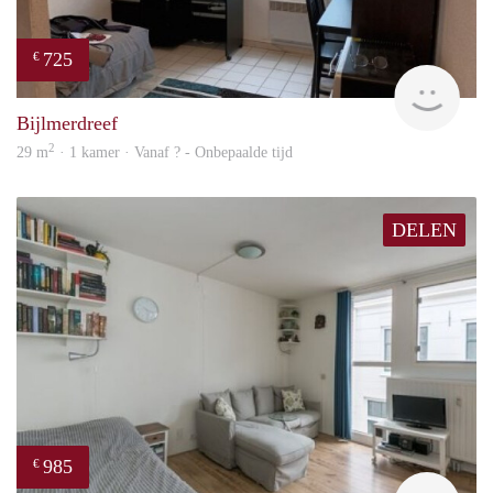
725
€
finde
Bijlmerdreef
2
29 m
· 1 kamer · Vanaf ? - Onbepaalde tijd
DELEN
985
€
finde