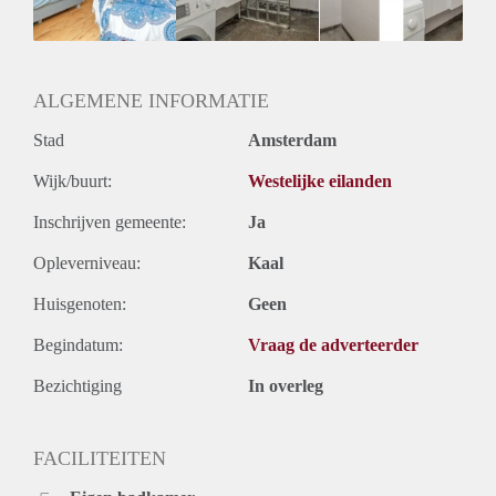
Huurtermijn
Onbepaalde termijn
Oplevering
Gestoffeerd
ALGEMENE INFORMATIE
Stad
Amsterdam
Wijk/buurt:
Westelijke eilanden
Inschrijven gemeente:
Ja
Opleverniveau:
Kaal
Huisgenoten:
Geen
Begindatum:
Vraag de adverteerder
Bezichtiging
In overleg
FACILITEITEN