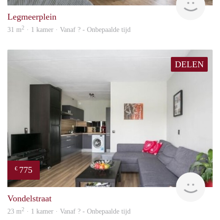
Legmeerplein
2
31 m
· 1 kamer · Vanaf ? - Onbepaalde tijd
DELEN
775
€
rent
Vondelstraat
2
23 m
· 1 kamer · Vanaf ? - Onbepaalde tijd