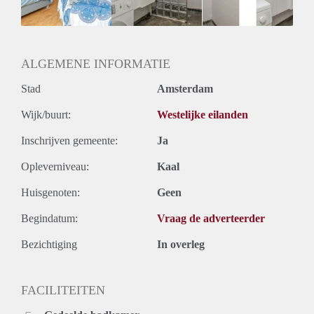
Geslacht huisgenoten: N.v.t.
ALGEMENE INFORMATIE
Stad
Amsterdam
Wijk/buurt:
Westelijke eilanden
Inschrijven gemeente:
Ja
Opleverniveau:
Kaal
Huisgenoten:
Geen
Begindatum:
Vraag de adverteerder
Bezichtiging
In overleg
FACILITEITEN