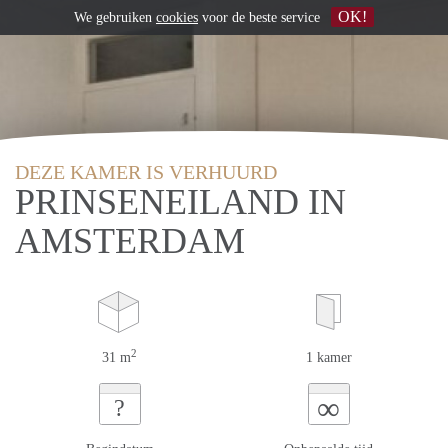
OK!
We gebruiken
cookies
voor de beste service
DEZE KAMER IS VERHUURD
PRINSENEILAND IN
AMSTERDAM
2
31 m
1 kamer
∞
?