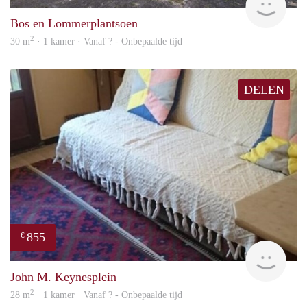
Bos en Lommerplantsoen
2
30 m
· 1 kamer · Vanaf ? - Onbepaalde tijd
DELEN
855
€
finde
John M. Keynesplein
2
28 m
· 1 kamer · Vanaf ? - Onbepaalde tijd