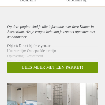
Begindatum
Onbepaalde tijd
Op deze pagina vind je alle informatie over deze Kamer in
Amsterdam. Als je vragen hebt kun je contact opnemen met
de aanbieder.
Object: Direct bij de eigenaar
Huurtermijn: Onbepaalde termijn
Oplevering: Gestoffeerd
Inkomen eis: Ja 2,9 x bruto huur
Garantiestelling mogelijk: Ja
LEES MEER MET EEN PAKKET!
Borg: 1 maand
Bemiddeling kosten: Nee
Internet: Ja
Gedeelde keuken: Nee
Gedeelde Douche: Nee
Gedeelde woonkamer: Nee
Huisgenoten: Nee