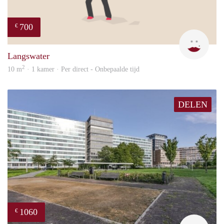
700
€
Dila
Langswater
2
10 m
· 1 kamer · Per direct - Onbepaalde tijd
DELEN
1060
€
finde