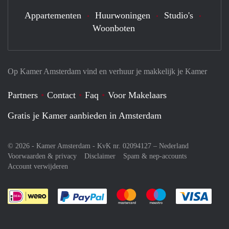
Appartementen
Huurwoningen
Studio's
Woonboten
Op Kamer Amsterdam vind en verhuur je makkelijk je Kamer
Partners
Contact
Faq
Voor Makelaars
Gratis je Kamer aanbieden in Amsterdam
© 2026 - Kamer Amsterdam - KvK nr. 02094127 –
Nederland
Voorwaarden & privacy
Disclaimer
Spam & nep-accounts
Account verwijderen
Je rekent gemakkelijk af met Paypal
Je rekent gemakkelijk af met M
Je rekent gemakkelij
Je re