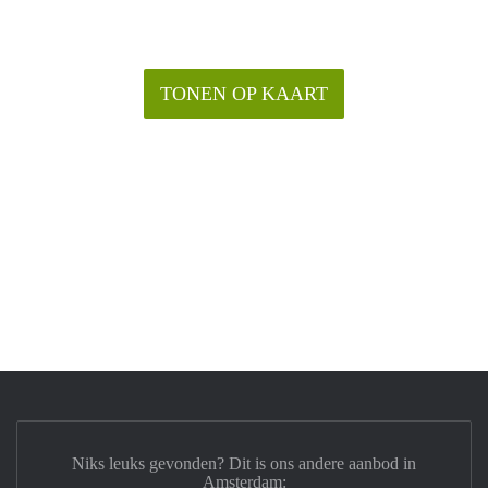
TONEN OP KAART
Niks leuks gevonden? Dit is ons andere aanbod in
Amsterdam: