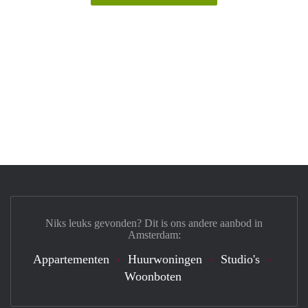
Niks leuks gevonden? Dit is ons andere aanbod in
Amsterdam:
Appartementen
Huurwoningen
Studio's
Woonboten