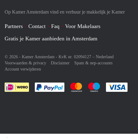
Op Kamer Amsterdam vind en verhuur je makkelijk je Kamer
Partners
Contact
Faq
Voor Makelaars
Gratis je Kamer aanbieden in Amsterdam
© 2026 - Kamer Amsterdam - KvK nr. 02094127 –
Nederland
Voorwaarden & privacy
Disclaimer
Spam & nep-accounts
Account verwijderen
Je rekent gemakkelijk af met Paypal
Je rekent gemakkelijk af met M
Je rekent gemakkelij
Je re