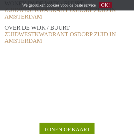
WONEN IN DE WIJK / BUURT
OK!
We gebruiken
cookies
voor de beste service
ZUIDWESTKWADRANT OSDORP ZUID IN
AMSTERDAM
OVER DE WIJK / BUURT
ZUIDWESTKWADRANT OSDORP ZUID IN
AMSTERDAM
TONEN OP KAART