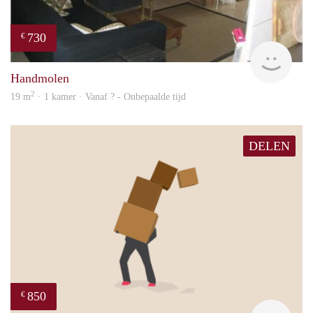
730
€
rent
Handmolen
2
19 m
· 1 kamer · Vanaf ? - Onbepaalde tijd
DELEN
850
€
Sigal