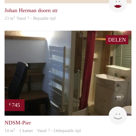
Johan Herman doorn str
2
23 m
Vanaf ? - Bepaalde tijd
DELEN
745
€
finde
NDSM-Pier
2
14 m
· 1 kamer · Vanaf ? - Onbepaalde tijd