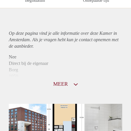
Begindatum
Onbepaalde tijd
Op deze pagina vind je alle informatie over deze Kamer in
Amsterdam. Als je vragen hebt kun je contact opnemen met
de aanbieder.
Nee
Direct bij de eigenaar
Borg
1050
Garantiestelling
MEER
Mogelijk
Huurtoeslag
Mogelijk
Inkomen eis
N.V.T.
Huurtermijn
Onbepaalde termijn