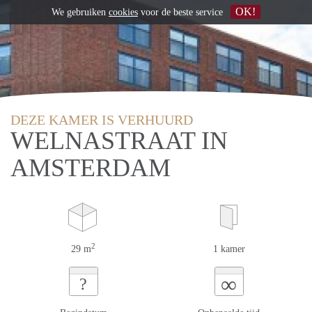
OK!
We gebruiken
cookies
voor de beste service
DEZE KAMER IS VERHUURD
WELNASTRAAT IN
AMSTERDAM
2
29 m
1 kamer
∞
?