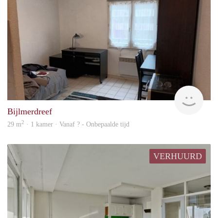
finde
Bijlmerdreef
2
29 m
· 1 kamer · Vanaf ? - Onbepaalde tijd
VERHUURD