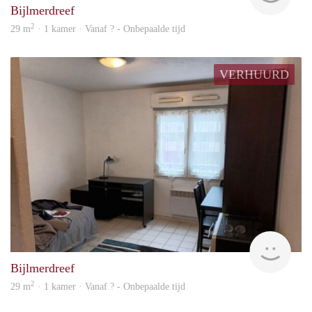
Bijlmerdreef
2
29 m
· 1 kamer · Vanaf ? - Onbepaalde tijd
VERHUURD
finde
Bijlmerdreef
2
29 m
· 1 kamer · Vanaf ? - Onbepaalde tijd