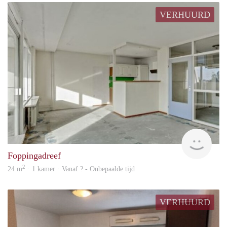
VERHUURD
finde
Foppingadreef
2
24 m
· 1 kamer · Vanaf ? - Onbepaalde tijd
VERHUURD