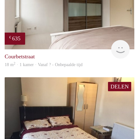
635
€
finde
Courbetstraat
2
18 m
· 1 kamer · Vanaf ? - Onbepaalde tijd
DELEN