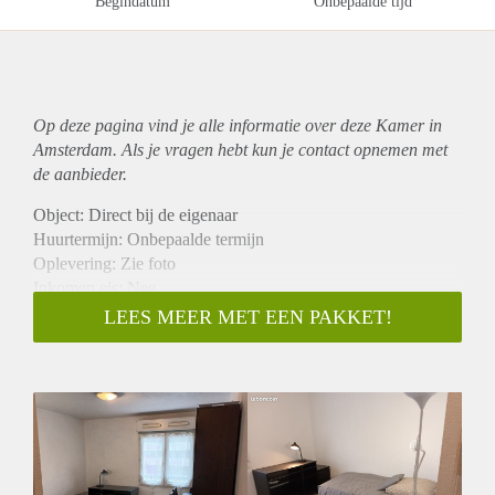
Begindatum
Onbepaalde tijd
Op deze pagina vind je alle informatie over deze Kamer in
Amsterdam. Als je vragen hebt kun je contact opnemen met
de aanbieder.
Object: Direct bij de eigenaar
Huurtermijn: Onbepaalde termijn
Oplevering: Zie foto
Inkomen eis: Nee
Garantiestelling mogelijk: Nee
LEES MEER MET EEN PAKKET!
Borg: 1 Maand
Bemiddeling kosten: Nee
Woningdelers toegestaan: Nee
Huisdieren toegestaan: Afhankelijk van de Eigenaar
Huurtoeslag grens: Ja
Geschikt voor studenten: Afhankelijk van de Eigenaar