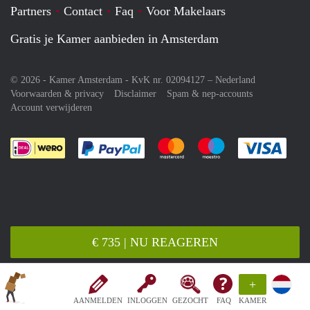
Partners
Contact
Faq
Voor Makelaars
Gratis je Kamer aanbieden in Amsterdam
© 2026 - Kamer Amsterdam - KvK nr. 02094127 –
Nederland
Voorwaarden & privacy
Disclaimer
Spam & nep-accounts
Account verwijderen
Je rekent gemakkelijk af met Paypal
Je rekent gemakkelijk af met M
Je rekent gemakkelij
Je re
€ 735 | NU REAGEREN
+
AANMELDEN
INLOGGEN
GEZOCHT
FAQ
KAMER