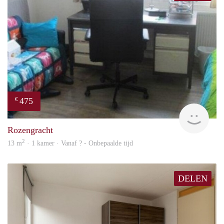
475
€
rent
Rozengracht
2
13 m
· 1 kamer · Vanaf ? - Onbepaalde tijd
DELEN