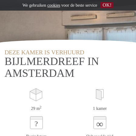
OK!
We gebruiken
cookies
voor de beste service
DEZE KAMER IS VERHUURD
BIJLMERDREEF IN
AMSTERDAM
2
29 m
1 kamer
∞
?