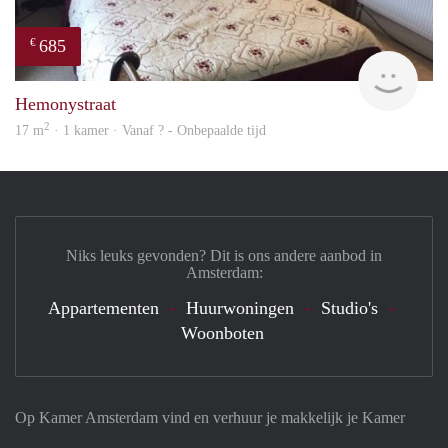
685
€
rent
Hemonystraat
2
17 m
· 1 kamer · Vanaf ? - Onbepaalde tijd
Niks leuks gevonden? Dit is ons andere aanbod in
Amsterdam:
Appartementen
Huurwoningen
Studio's
Woonboten
Op Kamer Amsterdam vind en verhuur je makkelijk je Kamer