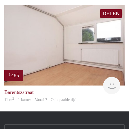
DELEN
485
€
finde
Barentszstraat
2
11 m
· 1 kamer · Vanaf ? - Onbepaalde tijd