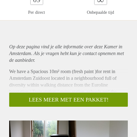
Per direct
Onbepaalde tijd
Op deze pagina vind je alle informatie over deze Kamer in
Amsterdam. Als je vragen hebt kun je contact opnemen met
de aanbieder.
We have a Spacious 10m² room (fresh paint )for rent in
Amsterdam Zuidoost located in a neighbourhood full of
diversity within walking distance from the Euroline
busstation / Train station / metro station, schools,and the
arena with multiple shopping centres nearby. The
LEES MEER MET EEN PAKKET!
kitchen/toilet/shower will be shared by 2 other tenants. So in
total we will have 3 people in a house. Deposit / 1 month up
front will be 700Euro.
Students or international are welcome
Registration on this address can be arranged .