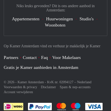
Niks leuks gevonden? Dit is ons andere aanbod in
Amsterdam:
Appartementen
Huurwoningen
Studio's
Woonboten
Op Kamer Amsterdam vind en verhuur je makkelijk je Kamer
Partners
Contact
Faq
Voor Makelaars
Gratis je Kamer aanbieden in Amsterdam
© 2026 - Kamer Amsterdam - KvK nr. 02094127 –
Nederland
Voorwaarden & privacy
Disclaimer
Spam & nep-accounts
Account verwijderen
Je rekent gemakkelijk af met Paypal
Je rekent gemakkelijk af met M
Je rekent gemakkelij
Je re