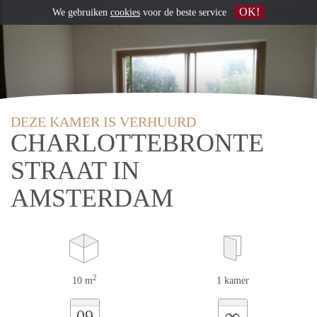
OK!
We gebruiken
cookies
voor de beste service
DEZE KAMER IS VERHUURD
CHARLOTTEBRONTE
STRAAT IN
AMSTERDAM
2
10 m
1 kamer
∞
09