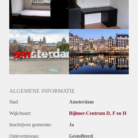
The following is expected from you:
-No drugs
-No smoking and drinking
-no pets are allowed
-No visitations
The rent will be € 700,- including Electricity,water,Heating
and free WiFi internet.
For more info pls email
ALGEMENE INFORMATIE
Stad
Amsterdam
Wijk/buurt:
Bijlmer-Centrum D, F en H
Inschrijven gemeente:
Ja
Opleverniveau:
Gestoffeerd