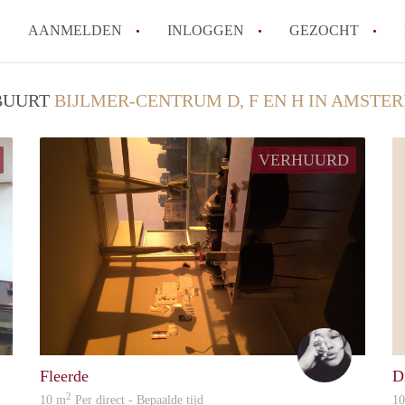
AANMELDEN
INLOGGEN
GEZOCHT
Wat is het puntensysteem voor
 BUURT
BIJLMER-CENTRUM D, F EN H IN AMSTE
Amsterdam?
Wat zijn de opzegtermijnen bi
VERHUURD
Wat zijn de populairste zoekt
betekent dit voor jou als zoeke
Wat is een studentenkamer in
Waarom geen bemiddelingskost
Alle veelgestelde vragen
Gabriëlle
Vanessa
Fleerde
D
2
10 m
Per direct - Bepaalde tijd
1