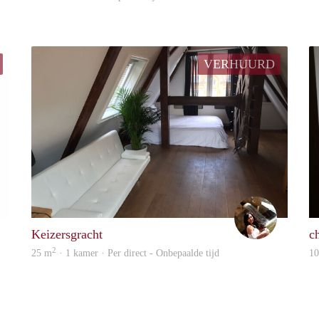
VERHUURD
Jamahl jermain
Vivian
Keizersgracht
ch
2
25 m
· 1 kamer · Per direct - Onbepaalde tijd
1