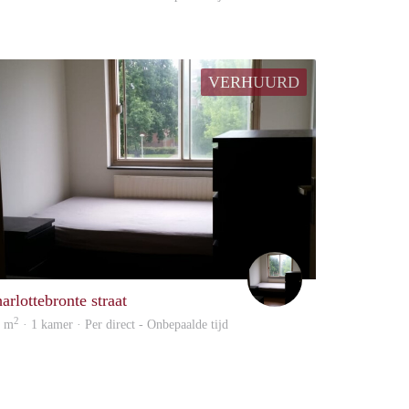
VERHUURD
rajikanth
arlottebronte straat
2
0 m
· 1 kamer · Per direct - Onbepaalde tijd