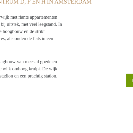
NTRUM D, F EN H IN AMSTERDAM
wijk met riante appartementen
j uitstek, met veel leegstand. In
e hoogbouw en de strikt
, al stonden de flats in een
aagbouw van meestal goede en
 de wijk omhoog kruipt. De wijk
tadion en een prachtig station.