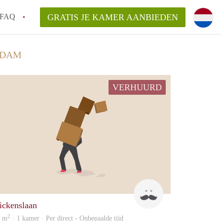
FAQ
GRATIS JE KAMER AANBIEDEN
 een onzelfstandige woonruimte (kamer) in
RDAM
j een kamer in Amsterdam?
VERHUURD
ermen voor een kamer in Amsterdam en wat
r?
 Amsterdam?
en voor de huurder?
Mischa
ickenslaan
2
0 m
· 1 kamer · Per direct - Onbepaalde tijd