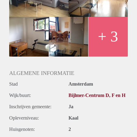
metro je binnen 17 minuten naar het Centraal Station brengt.
Bijlmer Arena en winkelcentrum de Poort zijn maar 5
minuten lopen, en HvA Freijmalaborg 10 minuten.
We zijn op zoek naar iemand die netjes, schoon,
georganiseerd en communicatief sterk is.
+ 3
We houden zelf niet van sociale verplichtingen zoals elke
week samen eten etc.
ALGEMENE INFORMATIE
Stad
Amsterdam
Wijk/buurt:
Bijlmer-Centrum D, F en H
Inschrijven gemeente:
Ja
Opleverniveau:
Kaal
Huisgenoten:
2