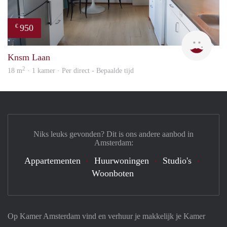
950
€
Cind
Knsm Laan
2
18 m
· 1 kamer · Per direct - Bepaalde tijd
Niks leuks gevonden? Dit is ons andere aanbod in
Amsterdam:
Appartementen
Huurwoningen
Studio's
Woonboten
Op Kamer Amsterdam vind en verhuur je makkelijk je Kamer