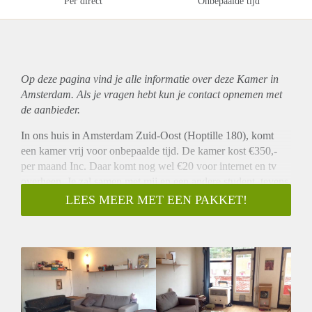
Per direct
Onbepaalde tijd
Op deze pagina vind je alle informatie over deze Kamer in
Amsterdam. Als je vragen hebt kun je contact opnemen met
de aanbieder.
In ons huis in Amsterdam Zuid-Oost (Hoptille 180), komt
een kamer vrij voor onbepaalde tijd. De kamer kost €350,-
per maand Inc. Daar komt nog wel €20 voor internet en tv
overheen. Je zal samen met mij en een andere student, tevens
mijn beste vriendin, komen te wonen. Beiden studeren we
LEES MEER MET EEN PAKKET!
International Business aan de HvA. De kamer zal
ongemeubileerd opgeleverd worden.
De kamer is ongeveer 10m2, maar is heel licht en het huis
heeft een grote woonkamer.
Het huis heeft verder nog een gedeelde keuken, badkamer,
extra wc, een klein en groot balkon.
Metro station Bullewijk is slechts 3 minuten lopen, waar de