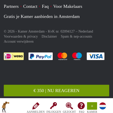
Partners
Contact
Faq
Voor Makelaars
Gratis je Kamer aanbieden in Amsterdam
© 2026 - Kamer Amsterdam - KvK nr. 02094127 –
Nederland
Voorwaarden & privacy
Disclaimer
Spam & nep-accounts
Account verwijderen
Je rekent gemakkelijk af met Paypal
Je rekent gemakkelijk af met M
Je rekent gemakkelij
Je re
€ 350 | NU REAGEREN
+
AANMELDEN
INLOGGEN
GEZOCHT
FAQ
KAMER