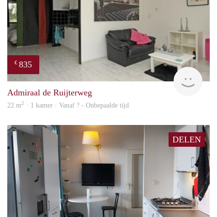
835
€
rent
Admiraal de Ruijterweg
2
22 m
· 1 kamer · Vanaf ? - Onbepaalde tijd
DELEN