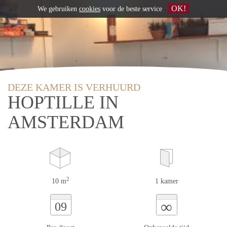
OK!
We gebruiken
cookies
voor de beste service
DEZE KAMER IS VERHUURD
HOPTILLE IN
AMSTERDAM
2
10 m
1 kamer
∞
09