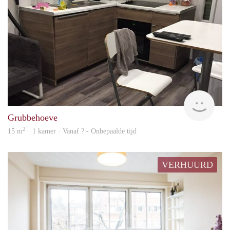
finde
Grubbehoeve
2
15 m
· 1 kamer · Vanaf ? - Onbepaalde tijd
VERHUURD