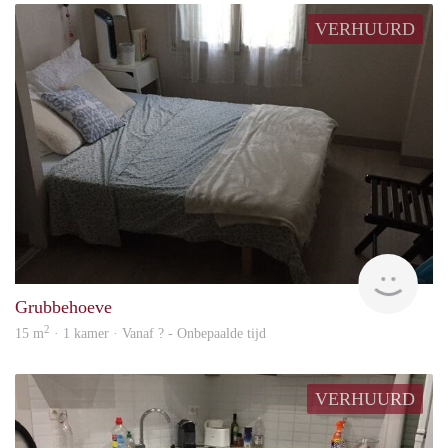
VERHUURD
finde
Grubbehoeve
2
15 m
· 1 kamer · Vanaf ? - Onbepaalde tijd
VERHUURD