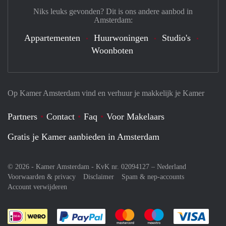
Niks leuks gevonden? Dit is ons andere aanbod in
Amsterdam:
Appartementen
Huurwoningen
Studio's
Woonboten
Op Kamer Amsterdam vind en verhuur je makkelijk je Kamer
Partners
Contact
Faq
Voor Makelaars
Gratis je Kamer aanbieden in Amsterdam
© 2026 - Kamer Amsterdam - KvK nr. 02094127 –
Nederland
Voorwaarden & privacy
Disclaimer
Spam & nep-accounts
Account verwijderen
Je rekent gemakkelijk af met Paypal
Je rekent gemakkelijk af met M
Je rekent gemakkelij
Je re