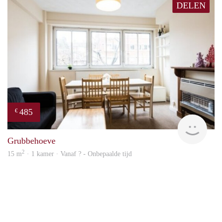
DELEN
485
€
finde
Grubbehoeve
2
15 m
· 1 kamer · Vanaf ? - Onbepaalde tijd