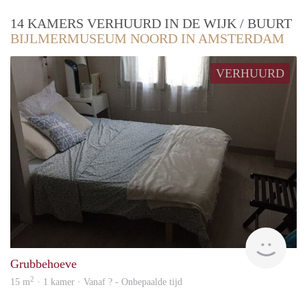
14 KAMERS VERHUURD IN DE WIJK / BUURT
BIJLMERMUSEUM NOORD IN AMSTERDAM
VERHUURD
finde
Grubbehoeve
2
15 m
· 1 kamer · Vanaf ? - Onbepaalde tijd