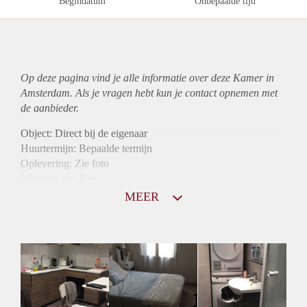
Begindatum
Onbepaalde tijd
Op deze pagina vind je alle informatie over deze Kamer in
Amsterdam. Als je vragen hebt kun je contact opnemen met
de aanbieder.
Object: Direct bij de eigenaar
Huurtermijn: Bepaalde termijn
Oplevering: Zie foto
Inkomen eis: Nee
Borg: 1 maand
MEER
Bemiddeling kosten: Nee
Internet: Ja
Gedeelde keuken: Ja
Gedeelde Douche: Ja
Gedeelde woonkamer: Ja
Huisgenoten: Ja
Geslacht huisgenoten: Gemengd