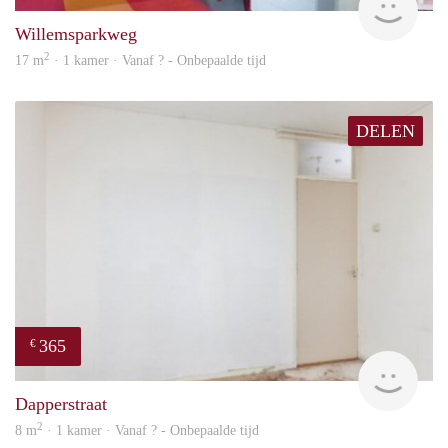
Willemsparkweg
2
17 m
· 1 kamer · Vanaf ? - Onbepaalde tijd
DELEN
365
€
finde
Dapperstraat
2
8 m
· 1 kamer · Vanaf ? - Onbepaalde tijd