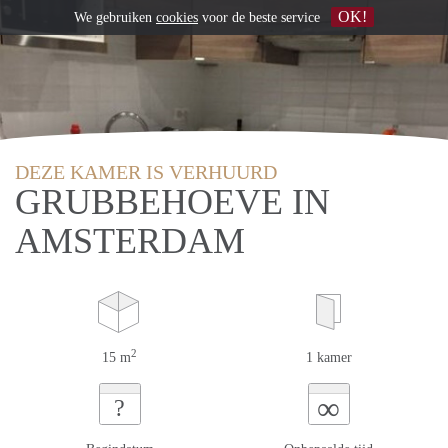
OK!
We gebruiken
cookies
voor de beste service
DEZE KAMER IS VERHUURD
GRUBBEHOEVE IN
AMSTERDAM
2
15 m
1 kamer
∞
?