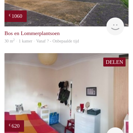
1060
€
finde
Bos en Lommerplantsoen
2
30 m
· 1 kamer · Vanaf ? - Onbepaalde tijd
DELEN
620
€
finde