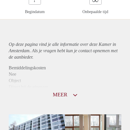
Begindatum
Onbepaalde tijd
Op deze pagina vind je alle informatie over deze Kamer in
Amsterdam. Als je vragen hebt kun je contact opnemen met
de aanbieder.
Bemiddelingskosten
Nee
Object
Direct bij de eigenaar
Borg
MEER
865
Garantiestelling
Niet mogelijk
Huurtoeslag
Mogelijk