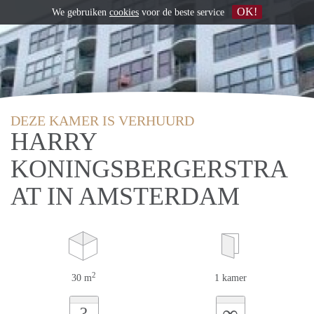
OK!
We gebruiken
cookies
voor de beste service
DEZE KAMER IS VERHUURD
HARRY
KONINGSBERGERSTRA
AT IN AMSTERDAM
2
30 m
1 kamer
∞
?