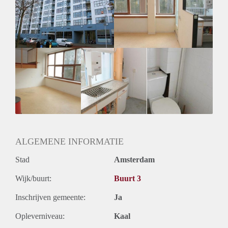
Inkomen eis
N.V.T.
Huurtermijn
Onbepaalde termijn
Oplevering
Kaal
ALGEMENE INFORMATIE
Stad
Amsterdam
Wijk/buurt:
Buurt 3
Inschrijven gemeente:
Ja
Opleverniveau:
Kaal