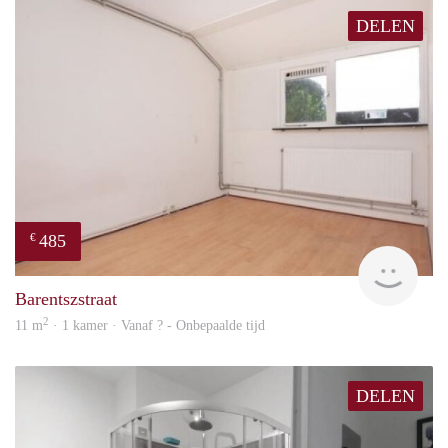
DELEN
485
€
rent
Barentszstraat
2
11 m
· 1 kamer · Vanaf ? - Onbepaalde tijd
DELEN