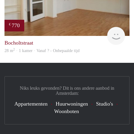
770
€
finde
Bocholtstraat
2
28 m
· 1 kamer · Vanaf ? - Onbepaalde tijd
Niks leuks gevonden? Dit is ons andere aanbod in
Amsterdam:
Appartementen
Huurwoningen
Studio's
Woonboten