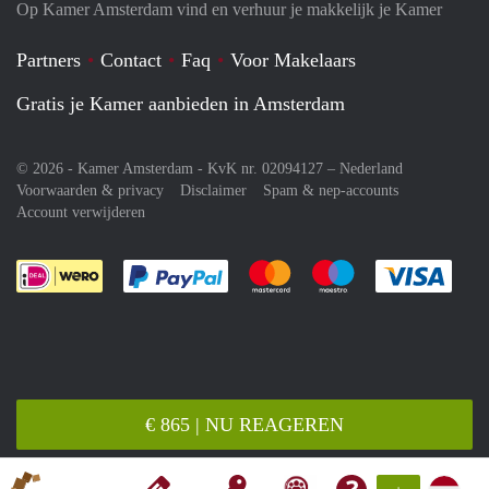
Op Kamer Amsterdam vind en verhuur je makkelijk je Kamer
Partners
Contact
Faq
Voor Makelaars
Gratis je Kamer aanbieden in Amsterdam
© 2026 - Kamer Amsterdam - KvK nr. 02094127 –
Nederland
Voorwaarden & privacy
Disclaimer
Spam & nep-accounts
Account verwijderen
Je rekent gemakkelijk af met Paypal
Je rekent gemakkelijk af met M
Je rekent gemakkelij
Je re
€ 865 | NU REAGEREN