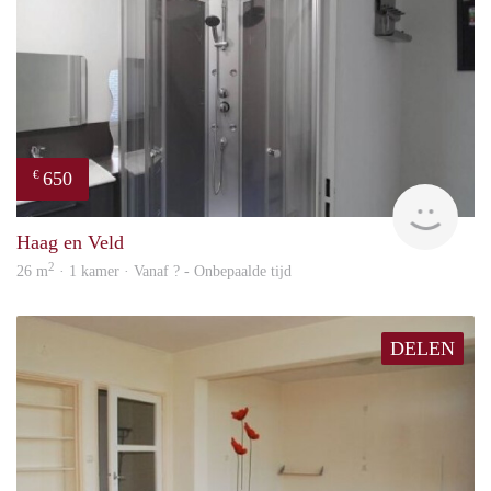
650
€
finde
Haag en Veld
2
26 m
· 1 kamer · Vanaf ? - Onbepaalde tijd
DELEN