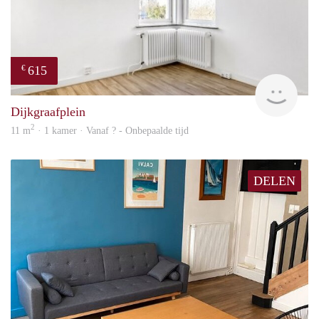
615
€
finde
Dijkgraafplein
2
11 m
· 1 kamer · Vanaf ? - Onbepaalde tijd
DELEN