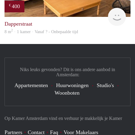
400
€
finde
Dapperstraat
2
8 m
· 1 kamer · Vanaf ? - Onbepaalde tijd
Niks leuks gevonden? Dit is ons andere aanbod in
Amsterdam:
Appartementen
Huurwoningen
Studio's
Woonboten
Op Kamer Amsterdam vind en verhuur je makkelijk je Kamer
Partners
Contact
Faq
Voor Makelaars