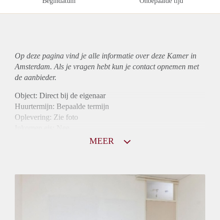
Begindatum
Onbepaalde tijd
Op deze pagina vind je alle informatie over deze Kamer in
Amsterdam. Als je vragen hebt kun je contact opnemen met
de aanbieder.
Object: Direct bij de eigenaar
Huurtermijn: Bepaalde termijn
Oplevering: Zie foto
Inkomen eis: Nee
Borg: 1 maand
MEER
Bemiddeling kosten: Nee
Internet: Ja
Gedeelde keuken: Ja
Gedeelde Douche: Ja
Gedeelde woonkamer: Ja
Huisgenoten: Ja
Geslacht huisgenoten: Gemengd