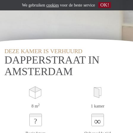
OK!
We gebruiken
cookies
voor de beste service
DEZE KAMER IS VERHUURD
DAPPERSTRAAT IN
AMSTERDAM
2
8 m
1 kamer
∞
?