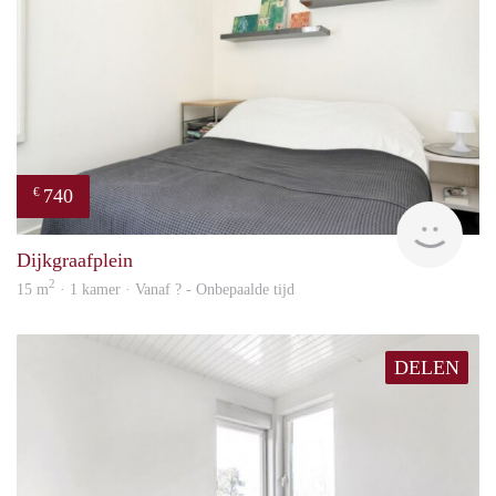
740
€
Woni
Dijkgraafplein
2
15 m
· 1 kamer · Vanaf ? - Onbepaalde tijd
DELEN