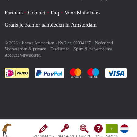
Partners
Contact
Faq
Voor Makelaars
Gratis je Kamer aanbieden in Amsterdam
© 2026 - Kamer Amsterdam - KvK nr. 02094127 –
Nederland
Voorwaarden & privacy
Disclaimer
Spam & nep-accounts
Account verwijderen
Je rekent gemakkelijk af met Paypal
Je rekent gemakkelijk af met M
Je rekent gemakkelij
Je re
+
AANMELDEN
INLOGGEN
GEZOCHT
FAQ
KAMER