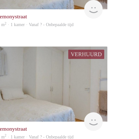
rent
emonystraat
2
2 m
· 1 kamer · Vanaf ? - Onbepaalde tijd
VERHUURD
Woning
emonystraat
2
2 m
· 1 kamer · Vanaf ? - Onbepaalde tijd