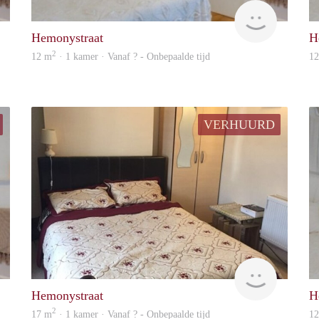
rent
rent
Hemonystraat
H
2
12 m
· 1 kamer · Vanaf ? - Onbepaalde tijd
1
VERHUURD
rent
Woning
Hemonystraat
H
2
17 m
· 1 kamer · Vanaf ? - Onbepaalde tijd
1