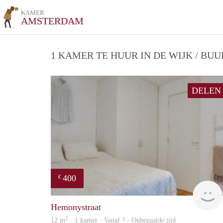
KAMER
AMSTERDAM
1 KAMER TE HUUR IN DE WIJK / BU
DELEN
400
€
Hemonystraat
2
12 m
· 1 kamer · Vanaf ? - Onbepaalde tijd