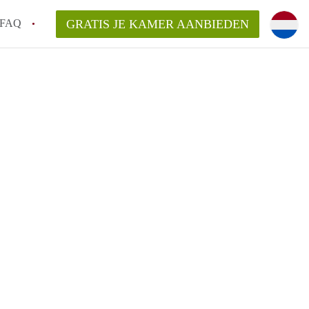
FAQ
GRATIS JE KAMER AANBIEDEN
 een onzelfstandige woonruimte (kamer) in
j een kamer in Amsterdam?
ermen voor een kamer in Amsterdam en wat
r?
 Amsterdam?
en voor de huurder?