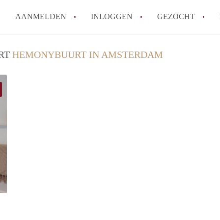
AANMELDEN
INLOGGEN
GEZOCHT
Wat is het puntensysteem voor
URT
HEMONYBUURT IN AMSTERDAM
Amsterdam?
Wat zijn de opzegtermijnen bi
Wat zijn de populairste zoekt
betekent dit voor jou als zoeke
Wat is een studentenkamer in
Waarom geen bemiddelingskost
Alle veelgestelde vragen
rent