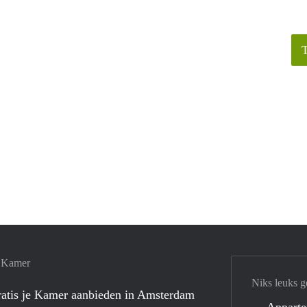
e Kamer
Niks leuks g
atis je Kamer aanbieden in Amsterdam
Appart