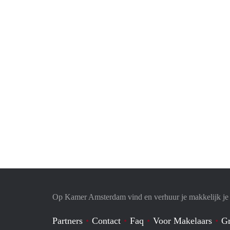
Op Kamer Amsterdam vind en verhuur je makkelijk j
Partners
Contact
Faq
Voor Makelaars
Gr