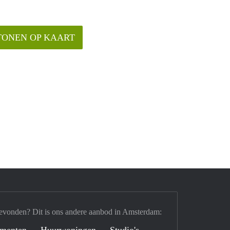
TONEN OP KAART
evonden? Dit is ons andere aanbod in Amsterdam:
ementen
Huurwoningen
Studio's