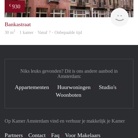
930
€
Woni
Bankastraat
2
30 m
· 1 kamer · Vanaf ? - Onbepaalde tijd
Niks leuks gevonden? Dit is ons andere aanbod in
Amsterdam:
Appartementen
Huurwoningen
Studio's
Woonboten
Op Kamer Amsterdam vind en verhuur je makkelijk je Kamer
Partners
Contact
Faq
Voor Makelaars