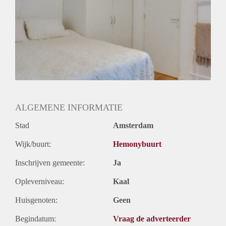
Huurtermijn
Onbepaalde termijn
Oplevering
Kaal
ALGEMENE INFORMATIE
Stad
Amsterdam
Wijk/buurt:
Hemonybuurt
Inschrijven gemeente:
Ja
Opleverniveau:
Kaal
Huisgenoten:
Geen
Begindatum:
Vraag de adverteerder