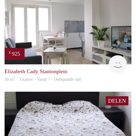
925
€
finde
Elizabeth Cady Stantonplein
2
30 m
· 1 kamer · Vanaf ? - Onbepaalde tijd
DELEN