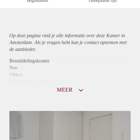
Begindatum
Onbepaalde tijd
Op deze pagina vind je alle informatie over deze Kamer in
Amsterdam. Als je vragen hebt kun je contact opnemen met
de aanbieder.
Bemiddelingskosten
Nee
Object
Direct bij de eigenaar
Borg
MEER
370
Garantiestelling
Niet mogelijk
Huurtoeslag
Niet mogelijk
Inkomen eis
N.V.T.