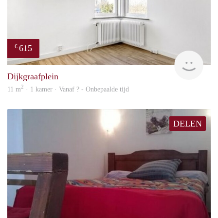
615
€
finde
Dijkgraafplein
2
11 m
· 1 kamer · Vanaf ? - Onbepaalde tijd
DELEN