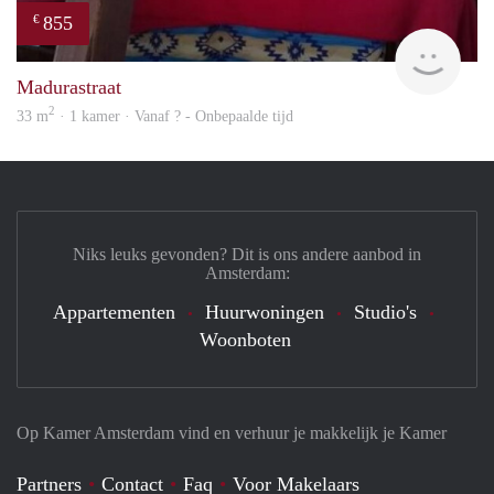
855
€
finde
Madurastraat
2
33 m
· 1 kamer · Vanaf ? - Onbepaalde tijd
Niks leuks gevonden? Dit is ons andere aanbod in
Amsterdam:
Appartementen
Huurwoningen
Studio's
Woonboten
Op Kamer Amsterdam vind en verhuur je makkelijk je Kamer
Partners
Contact
Faq
Voor Makelaars