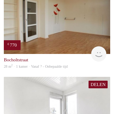
770
€
finde
Bocholtstraat
2
28 m
· 1 kamer · Vanaf ? - Onbepaalde tijd
DELEN