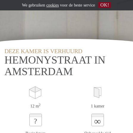
OK!
We gebruiken
cookies
voor de beste service
DEZE KAMER IS VERHUURD
HEMONYSTRAAT IN
AMSTERDAM
2
12 m
1 kamer
∞
?