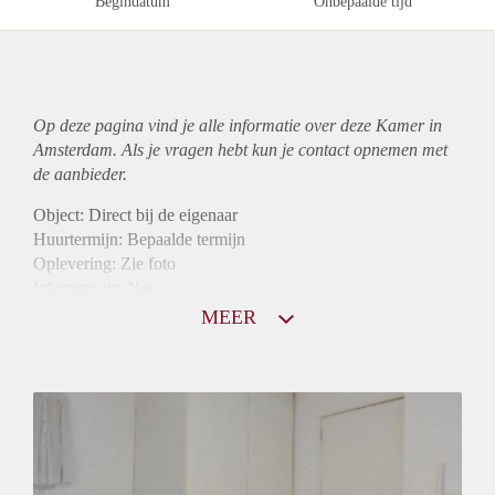
Begindatum
Onbepaalde tijd
Op deze pagina vind je alle informatie over deze Kamer in
Amsterdam. Als je vragen hebt kun je contact opnemen met
de aanbieder.
Object: Direct bij de eigenaar
Huurtermijn: Bepaalde termijn
Oplevering: Zie foto
Inkomen eis: Nee
Borg: 1 maand
MEER
Bemiddeling kosten: Nee
Internet: Ja
Gedeelde keuken: Ja
Gedeelde Douche: Ja
Gedeelde woonkamer: Ja
Huisgenoten: Ja