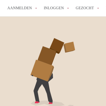
AANMELDEN
INLOGGEN
GEZOCHT
Wat is het puntensysteem voor
Amsterdam?
Wat zijn de opzegtermijnen bi
Wat zijn de populairste zoekt
betekent dit voor jou als zoeke
Wat is een studentenkamer in
Waarom geen bemiddelingskost
Alle veelgestelde vragen