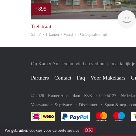
895
€
Tielstraat
2
53 m
· 1 kamer · Vanaf ? - Onbepaalde tijd
Op Kamer Amsterdam vind en verhuur je makkelijk j
Partners
Contact
Faq
Voor Makelaars
Gr
© 2026 - Kamer Amsterdam - KvK nr. 02094127 –
Nederla
Voorwaarden & privacy
Disclaimer
Spam & nep-acco
Je rekent gemakkelijk af 
Je rekent gemak
Je rek
OK!
We gebruiken
cookies
voor de beste service