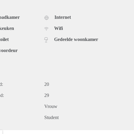
 badkamer
Internet
 keuken
Wifi
oilet
Gedeelde woonkamer
voordeur
d:
20
d:
29
Vrouw
Student