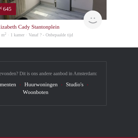
645
€
finder
lizabeth Cady Stantonplein
2
0 m
· 1 kamer · Vanaf ? - Onbepaalde tijd
evonden? Dit is ons andere aanbod in Amsterdam:
ementen
Huurwoningen
Studio's
Woonboten