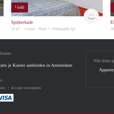
640
€
Woning
Woning
Spijkerkade
E
2
16 m
· 1 kamer · Vanaf ? - Onbepaalde tijd
3
e Kamer
Niks leuks g
atis je Kamer aanbieden in Amsterdam
Appart
nd
unts
Account verwijderen
met Paypal
kelijk af met Mastercard
ent gemakkelijk af met Meastro
Je rekent gemakkelijk af met Visa