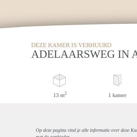
DEZE KAMER IS VERHUURD
ADELAARSWEG IN
2
13 m
1 kamer
Op deze pagina vind je alle informatie over deze K
met de aanbieder.