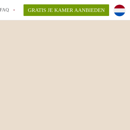
FAQ
GRATIS JE KAMER AANBIEDEN
 een onzelfstandige woonruimte (kamer) in
j een kamer in Amsterdam?
ermen voor een kamer in Amsterdam en wat
r?
 Amsterdam?
en voor de huurder?