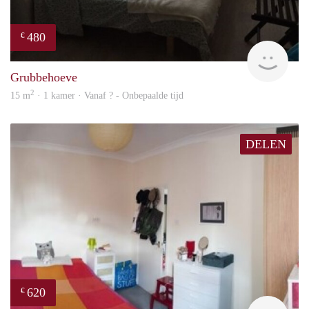
480
€
finde
Grubbehoeve
2
15 m
· 1 kamer · Vanaf ? - Onbepaalde tijd
DELEN
620
€
finde