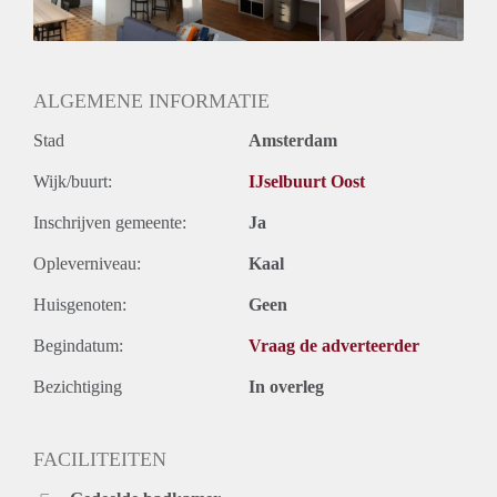
Geslacht huisgenoten: N.v.t.
ALGEMENE INFORMATIE
Stad
Amsterdam
Wijk/buurt:
IJselbuurt Oost
Inschrijven gemeente:
Ja
Opleverniveau:
Kaal
Huisgenoten:
Geen
Begindatum:
Vraag de adverteerder
Bezichtiging
In overleg
FACILITEITEN