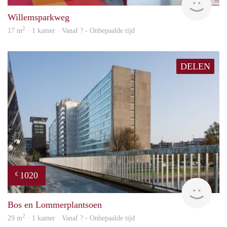
Willemsparkweg
2
17 m
· 1 kamer · Vanaf ? - Onbepaalde tijd
DELEN
1020
€
finde
Bos en Lommerplantsoen
2
29 m
· 1 kamer · Vanaf ? - Onbepaalde tijd