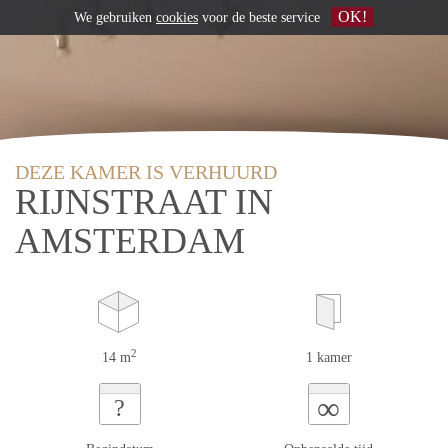
OK!
We gebruiken
cookies
voor de beste service
DEZE KAMER IS VERHUURD
RIJNSTRAAT IN
AMSTERDAM
2
14 m
1 kamer
∞
?