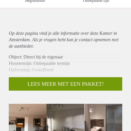
Begindatum
Onbepaalde tijd
Op deze pagina vind je alle informatie over deze Kamer in
Amsterdam. Als je vragen hebt kun je contact opnemen met
de aanbieder.
Object: Direct bij de eigenaar
Huurtermijn: Onbepaalde termijn
Oplevering: Gestoffeerd
Inkomen eis: Ja 2,9 x bruto huur
Garantiestelling mogelijk: Ja
LEES MEER MET EEN PAKKET!
Borg: 1 maand
Bemiddeling kosten: Nee
Internet: Ja
Gedeelde keuken: Nee
Gedeelde Douche: Nee
Gedeelde woonkamer: Nee
Huisgenoten: Nee