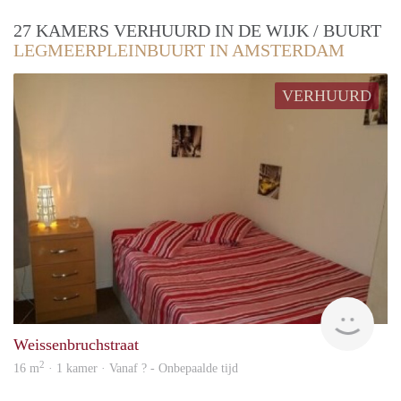
27 KAMERS VERHUURD IN DE WIJK / BUURT
LEGMEERPLEINBUURT IN AMSTERDAM
VERHUURD
rent
Weissenbruchstraat
2
16 m
· 1 kamer · Vanaf ? - Onbepaalde tijd