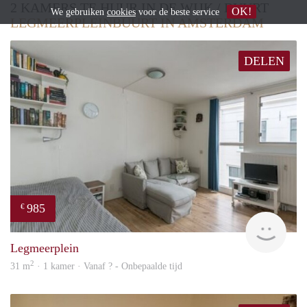
2 KAMERS TE HUUR IN DE WIJK / BUURT
OK!
We gebruiken
cookies
voor de beste service
LEGMEERPLEINBUURT IN AMSTERDAM
DELEN
985
€
finde
Legmeerplein
2
31 m
· 1 kamer · Vanaf ? - Onbepaalde tijd