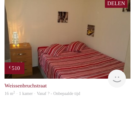
DELEN
510
€
rent
Weissenbruchstraat
2
16 m
· 1 kamer · Vanaf ? - Onbepaalde tijd