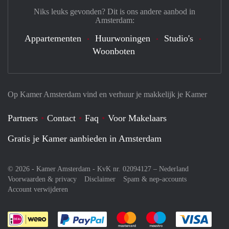
Niks leuks gevonden? Dit is ons andere aanbod in
Amsterdam:
Appartementen
Huurwoningen
Studio's
Woonboten
Op Kamer Amsterdam vind en verhuur je makkelijk je Kamer
Partners
Contact
Faq
Voor Makelaars
Gratis je Kamer aanbieden in Amsterdam
© 2026 - Kamer Amsterdam - KvK nr. 02094127 –
Nederland
Voorwaarden & privacy
Disclaimer
Spam & nep-accounts
Account verwijderen
Je rekent gemakkelijk af met Paypal
Je rekent gemakkelijk af met M
Je rekent gemakkelij
Je re