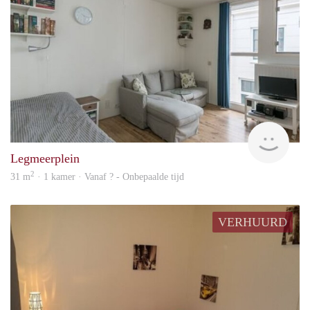
Woni
Legmeerplein
2
31 m
· 1 kamer · Vanaf ? - Onbepaalde tijd
VERHUURD