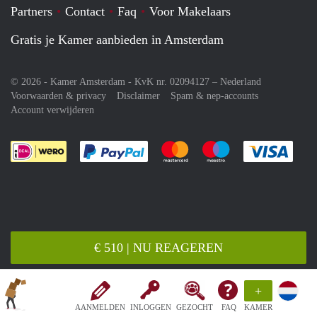
Partners
Contact
Faq
Voor Makelaars
Gratis je Kamer aanbieden in Amsterdam
© 2026 - Kamer Amsterdam - KvK nr. 02094127 –
Nederland
Voorwaarden & privacy
Disclaimer
Spam & nep-accounts
Account verwijderen
Je rekent gemakkelijk af met Paypal
Je rekent gemakkelijk af met M
Je rekent gemakkelij
Je re
€ 510 | NU REAGEREN
+
AANMELDEN
INLOGGEN
GEZOCHT
FAQ
KAMER