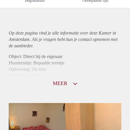
Begindatum
Onbepaalde tijd
Op deze pagina vind je alle informatie over deze Kamer in
Amsterdam. Als je vragen hebt kun je contact opnemen met
de aanbieder.
Object: Direct bij de eigenaar
Huurtermijn: Bepaalde termijn
Oplevering: Zie foto
Inkomen eis: Nee
Borg: 1 maand
MEER
Bemiddeling kosten: Nee
Internet: Ja
Gedeelde keuken: Ja
Gedeelde Douche: Ja
Gedeelde woonkamer: Ja
Huisgenoten: Ja