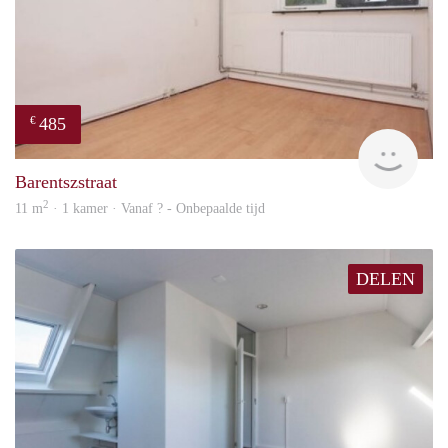
485
€
finde
Barentszstraat
2
11 m
· 1 kamer · Vanaf ? - Onbepaalde tijd
DELEN