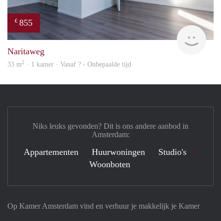
855
€
Woni
Naritaweg
2
33 m
· 1 kamer · Vanaf ? - Onbepaalde tijd
Niks leuks gevonden? Dit is ons andere aanbod in
Amsterdam:
Appartementen
Huurwoningen
Studio's
Woonboten
Op Kamer Amsterdam vind en verhuur je makkelijk je Kamer