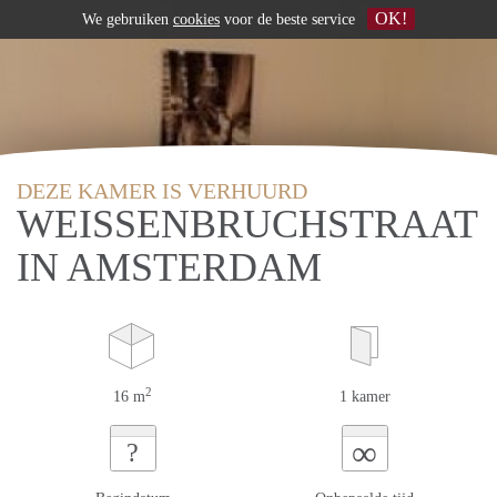
OK!
We gebruiken
cookies
voor de beste service
DEZE KAMER IS VERHUURD
WEISSENBRUCHSTRAAT
IN AMSTERDAM
2
16 m
1 kamer
∞
?