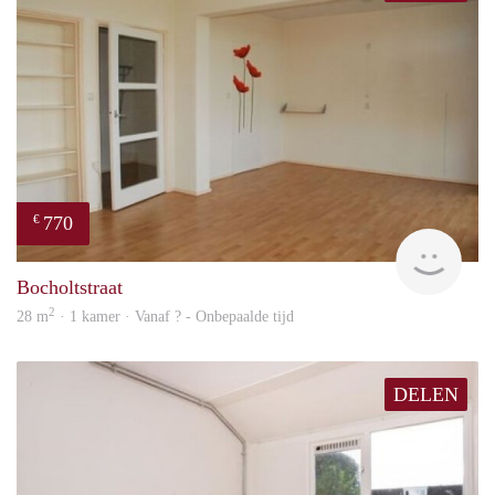
770
€
finde
Bocholtstraat
2
28 m
· 1 kamer · Vanaf ? - Onbepaalde tijd
DELEN