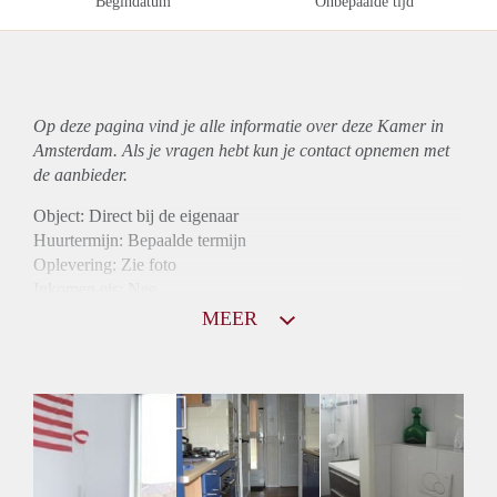
Begindatum
Onbepaalde tijd
Op deze pagina vind je alle informatie over deze Kamer in
Amsterdam. Als je vragen hebt kun je contact opnemen met
de aanbieder.
Object: Direct bij de eigenaar
Huurtermijn: Bepaalde termijn
Oplevering: Zie foto
Inkomen eis: Nee
Borg: 1 maand
MEER
Bemiddeling kosten: Nee
Internet: Ja
Gedeelde keuken: Ja
Gedeelde Douche: Ja
Gedeelde woonkamer: Ja
Huisgenoten: Ja