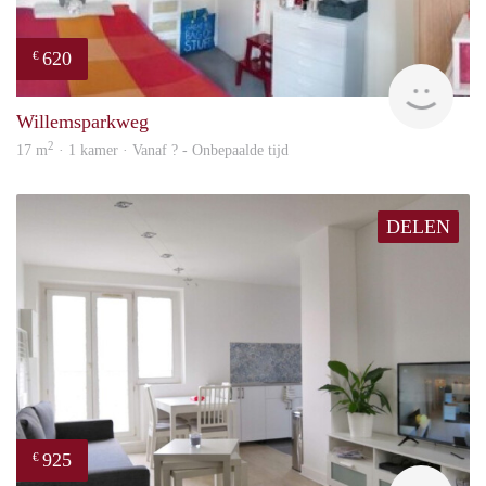
620
€
finde
Willemsparkweg
2
17 m
· 1 kamer · Vanaf ? - Onbepaalde tijd
DELEN
925
€
finde