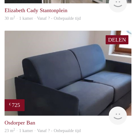
Elizabeth Cady Stantonplein
2
30 m
· 1 kamer · Vanaf ? - Onbepaalde tijd
DELEN
725
€
finde
Osdorper Ban
2
23 m
· 1 kamer · Vanaf ? - Onbepaalde tijd