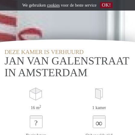
OK!
We gebruiken
cookies
voor de beste service
DEZE KAMER IS VERHUURD
JAN VAN GALENSTRAAT
IN AMSTERDAM
2
16 m
1 kamer
∞
?