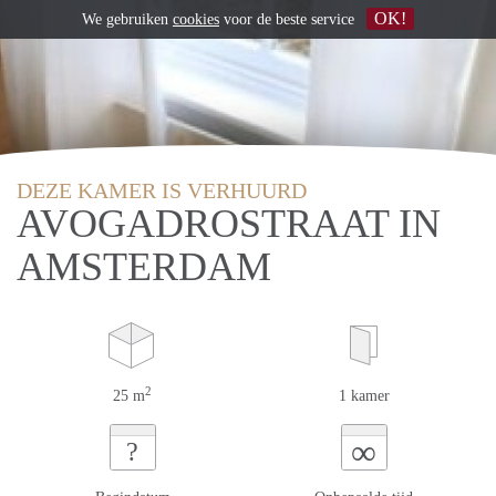
OK!
We gebruiken
cookies
voor de beste service
DEZE KAMER IS VERHUURD
AVOGADROSTRAAT IN
AMSTERDAM
2
25 m
1 kamer
∞
?