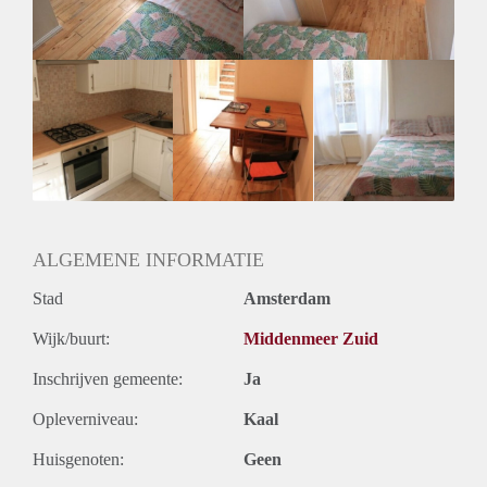
Huurtermijn
Onbepaalde termijn
Oplevering
Gestoffeerd
ALGEMENE INFORMATIE
Stad
Amsterdam
Wijk/buurt:
Middenmeer Zuid
Inschrijven gemeente:
Ja
Opleverniveau:
Kaal
Huisgenoten:
Geen