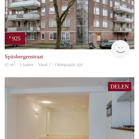
925
€
finde
Spitsbergenstraat
2
41 m
· 1 kamer · Vanaf ? - Onbepaalde tijd
DELEN