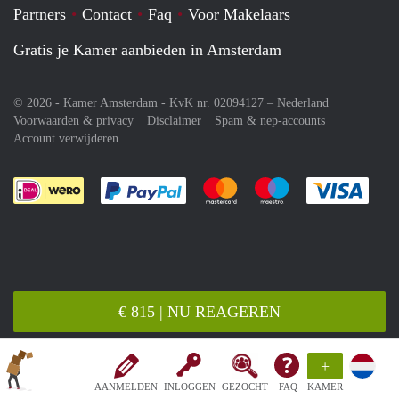
Partners
Contact
Faq
Voor Makelaars
Gratis je Kamer aanbieden in Amsterdam
© 2026 - Kamer Amsterdam - KvK nr. 02094127 –
Nederland
Voorwaarden & privacy
Disclaimer
Spam & nep-accounts
Account verwijderen
Je rekent gemakkelijk af met Paypal
Je rekent gemakkelijk af met M
Je rekent gemakkelij
Je re
€ 815 | NU REAGEREN
+
AANMELDEN
INLOGGEN
GEZOCHT
FAQ
KAMER