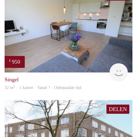
950
€
Woni
Singel
2
32 m
· 1 kamer · Vanaf ? - Onbepaalde tijd
DELEN