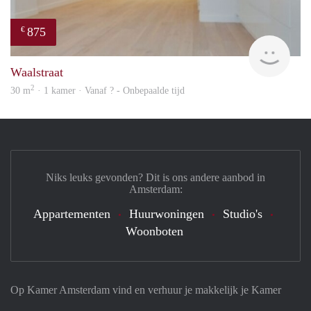
875
€
rent
Waalstraat
2
30 m
· 1 kamer · Vanaf ? - Onbepaalde tijd
Niks leuks gevonden? Dit is ons andere aanbod in
Amsterdam:
Appartementen
Huurwoningen
Studio's
Woonboten
Op Kamer Amsterdam vind en verhuur je makkelijk je Kamer