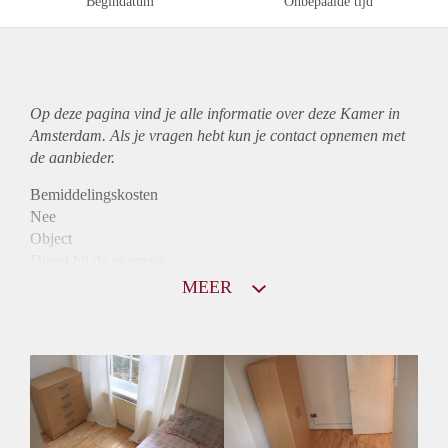
Begindatum
Onbepaalde tijd
Op deze pagina vind je alle informatie over deze Kamer in
Amsterdam. Als je vragen hebt kun je contact opnemen met
de aanbieder.
Bemiddelingskosten
Nee
Object
Direct bij de eigenaar
Borg
MEER
765
Garantiestelling
Mogelijk
Huurtoeslag
Mogelijk
Inkomen eis
3,1 X Maandhuur Bruto