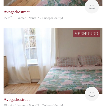
rent
Avogadrostraat
2
25 m
· 1 kamer · Vanaf ? - Onbepaalde tijd
VERHUURD
Woni
Avogadrostraat
2
25 m
· 1 kamer · Vanaf ? - Onbepaalde tijd