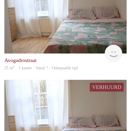
rent
Avogadrostraat
2
25 m
· 1 kamer · Vanaf ? - Onbepaalde tijd
VERHUURD