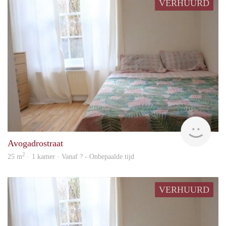
VERHUURD
rent
Avogadrostraat
2
25 m
· 1 kamer · Vanaf ? - Onbepaalde tijd
VERHUURD