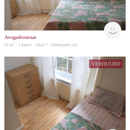
rent
Avogadrostraat
2
25 m
· 1 kamer · Vanaf ? - Onbepaalde tijd
VERHUURD