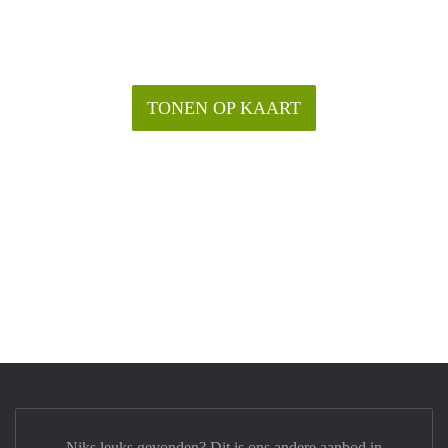
TONEN OP KAART
Niks leuks gevonden? Dit is ons andere aanbod in