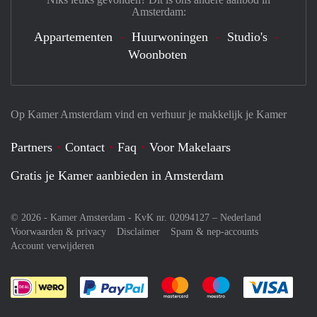
Amsterdam:
Appartementen
Huurwoningen
Studio's
Woonboten
Op Kamer Amsterdam vind en verhuur je makkelijk je Kamer
Partners
Contact
Faq
Voor Makelaars
Gratis je Kamer aanbieden in Amsterdam
© 2026 - Kamer Amsterdam - KvK nr. 02094127 –
Nederland
Voorwaarden & privacy
Disclaimer
Spam & nep-accounts
Account verwijderen
Je rekent gemakkelijk af met Paypal
Je rekent gemakkelijk af met M
Je rekent gemakkelij
Je re