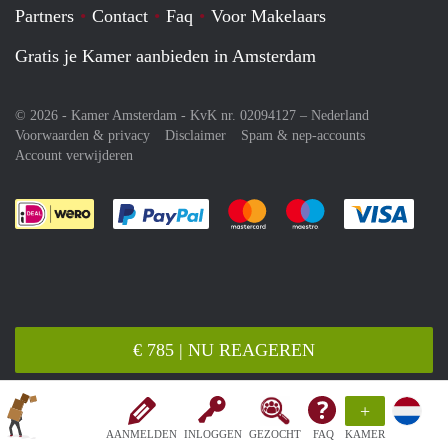
Partners
Contact
Faq
Voor Makelaars
Gratis je Kamer aanbieden in Amsterdam
© 2026 - Kamer Amsterdam - KvK nr. 02094127 –
Nederland
Voorwaarden & privacy
Disclaimer
Spam & nep-accounts
Account verwijderen
Je rekent gemakkelijk af met Paypal
Je rekent gemakkelijk af met M
Je rekent gemakkelij
Je re
€ 785 | NU REAGEREN
+
AANMELDEN
INLOGGEN
GEZOCHT
FAQ
KAMER