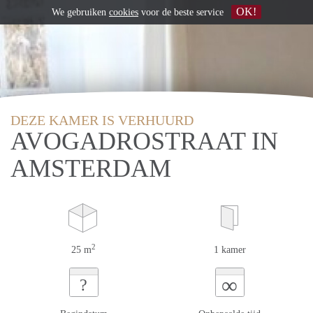
OK!
We gebruiken
cookies
voor de beste service
DEZE KAMER IS VERHUURD
AVOGADROSTRAAT IN
AMSTERDAM
2
25 m
1 kamer
∞
?