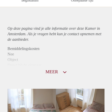
Begindatum
Onbepaalde tijd
Op deze pagina vind je alle informatie over deze Kamer in
Amsterdam. Als je vragen hebt kun je contact opnemen met
de aanbieder.
Bemiddelingskosten
Nee
Object
Direct bij de eigenaar
Borg
MEER
765
Garantiestelling
Mogelijk
Huurtoeslag
Mogelijk
Inkomen eis
3,1 X Maandhuur Bruto