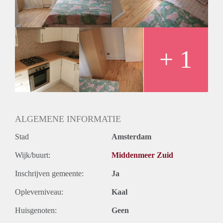
Huurtermijn
Onbepaalde termijn
Oplevering
Gestoffeerd
+ 1
ALGEMENE INFORMATIE
Stad
Amsterdam
Wijk/buurt:
Middenmeer Zuid
Inschrijven gemeente:
Ja
Opleverniveau:
Kaal
Huisgenoten:
Geen