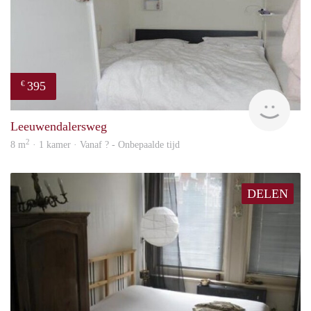
395
€
finde
Leeuwendalersweg
2
8 m
· 1 kamer · Vanaf ? - Onbepaalde tijd
DELEN