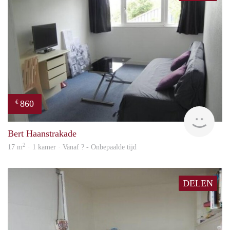
860
€
finde
Bert Haanstrakade
2
17 m
· 1 kamer · Vanaf ? - Onbepaalde tijd
DELEN