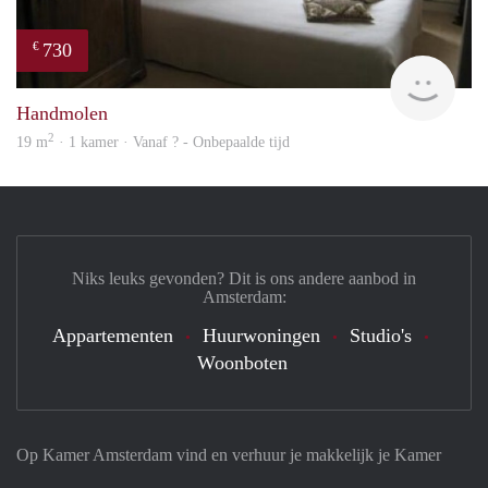
730
€
finde
Handmolen
2
19 m
· 1 kamer · Vanaf ? - Onbepaalde tijd
Niks leuks gevonden? Dit is ons andere aanbod in
Amsterdam:
Appartementen
Huurwoningen
Studio's
Woonboten
Op Kamer Amsterdam vind en verhuur je makkelijk je Kamer