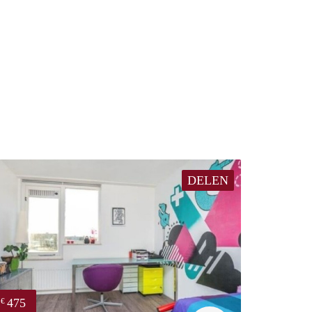
DELEN
475
€