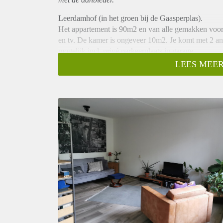
Leerdamhof (in het groen bij de Gaasperplas).
Het appartement is 90m2 en van alle gemakken voorzi
en tv. De kamer is ongeveer 10m2. Je komt met 2 an
mogelijk incl. privé parkeerplaats in garage.
Dicht bij het AMC. Met ov binnen 35/40min op cent
LEES MEER
Room in nice big apartment near the lake Gaasperpl
transport distance of 35/40min to Central Station. G