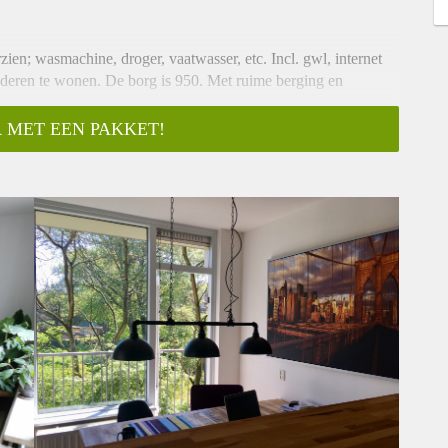
en; wasmachine, droger, vaatwasser, etc. Incl. gwl, internet
deren te wonen. De borg is 950. Met ruime berging en
raal.
 MET EEN PAKKET!
as, very green invironment. Near the AMC and within public
reat location in Amsterdam.