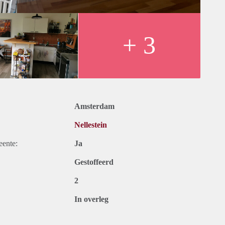
+ 3
Amsterdam
Nellestein
eente:
Ja
Gestoffeerd
2
In overleg