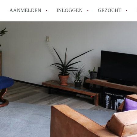
AANMELDEN
INLOGGEN
GEZOCHT
Wat is het puntensysteem voor
Amsterdam?
Wat zijn de opzegtermijnen bi
Wat zijn de populairste zoekt
betekent dit voor jou als zoeke
Wat is een studentenkamer in
Waarom geen bemiddelingskost
Alle veelgestelde vragen