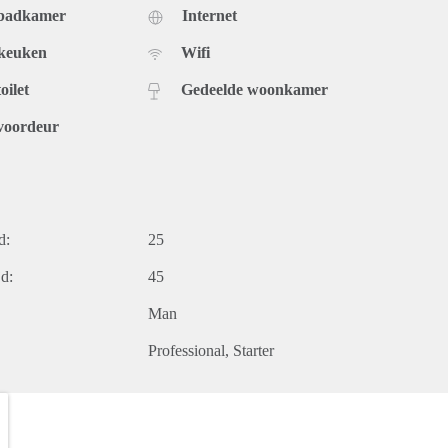
 badkamer
Internet
 keuken
Wifi
oilet
Gedeelde woonkamer
voordeur
d:
25
d:
45
Man
Professional
Starter