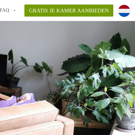
FAQ
GRATIS JE KAMER AANBIEDEN
 een onzelfstandige woonruimte (kamer) in
j een kamer in Amsterdam?
ermen voor een kamer in Amsterdam en wat
r?
 Amsterdam?
en voor de huurder?