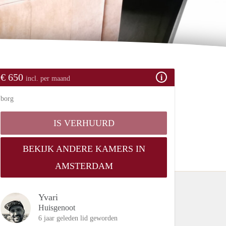
€ 650
incl. per maand
borg
IS VERHUURD
BEKIJK ANDERE KAMERS IN
AMSTERDAM
Yvari
Huisgenoot
6 jaar geleden lid geworden