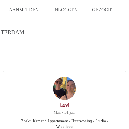
AANMELDEN
INLOGGEN
GEZOCHT
Wat is het puntensysteem voor
STERDAM
Amsterdam?
Wat zijn de opzegtermijnen bi
Wat zijn de populairste zoekt
betekent dit voor jou als zoeke
Wat is een studentenkamer in
Waarom geen bemiddelingskost
Alle veelgestelde vragen
Levi
Man · 31 jaar
Zoekt: Kamer / Appartement / Huurwoning / Studio /
Woonboot