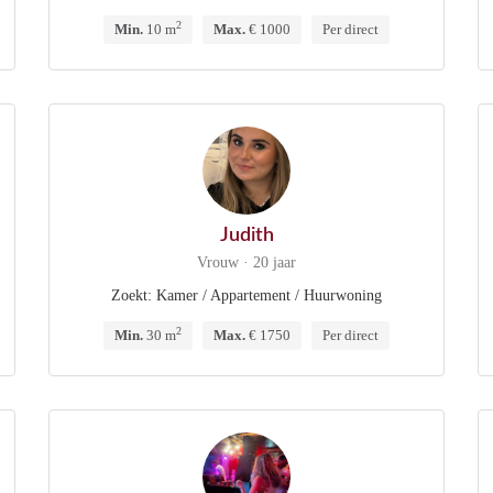
2
Min.
10 m
Max.
€ 1000
Per direct
Judith
Vrouw · 20 jaar
Zoekt: Kamer / Appartement / Huurwoning
2
Min.
30 m
Max.
€ 1750
Per direct