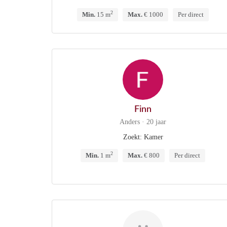
2
Min.
15 m
Max.
€ 1000
Per direct
Finn
Anders · 20 jaar
Zoekt: Kamer
2
Min.
1 m
Max.
€ 800
Per direct