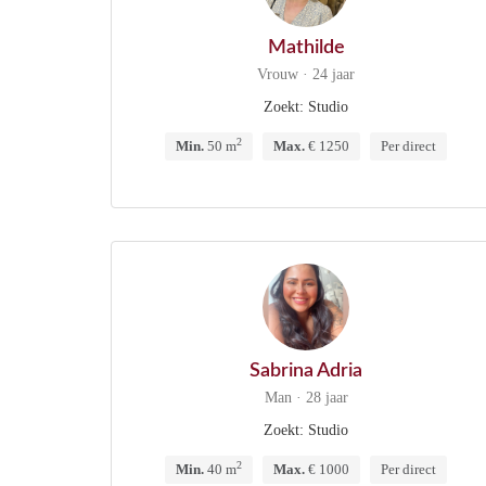
Mathilde
Vrouw · 24 jaar
Zoekt: Studio
2
Min.
50 m
Max.
€ 1250
Per direct
Sabrina Adria
Man · 28 jaar
Zoekt: Studio
2
Min.
40 m
Max.
€ 1000
Per direct