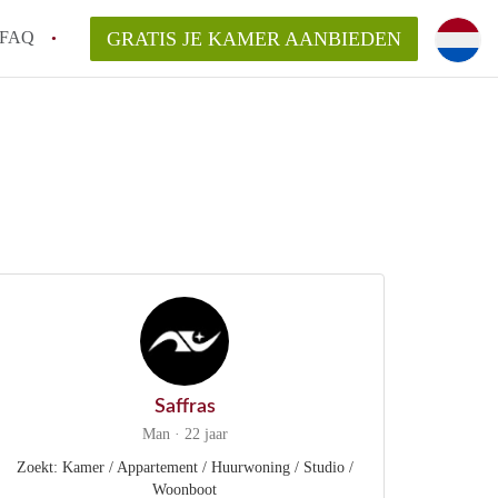
FAQ
GRATIS JE KAMER AANBIEDEN
 een onzelfstandige woonruimte (kamer) in
j een kamer in Amsterdam?
ermen voor een kamer in Amsterdam en wat
r?
 Amsterdam?
en voor de huurder?
Saffras
Man · 22 jaar
Zoekt: Kamer / Appartement / Huurwoning / Studio /
Woonboot