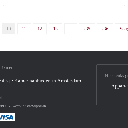
10
11
12
13
...
235
236
Volg
e Kamer
Niks leuks g
atis je Kamer aanbieden in Amsterdam
Appart
nd
unts
Account verwijderen
met Paypal
kelijk af met Mastercard
ent gemakkelijk af met Meastro
Je rekent gemakkelijk af met Visa