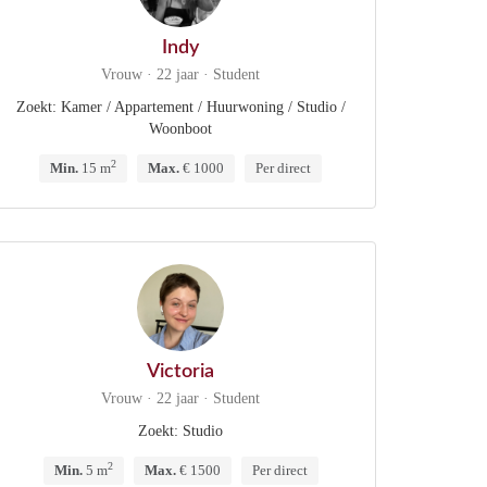
Indy
Vrouw · 22 jaar · Student
Zoekt: Kamer / Appartement / Huurwoning / Studio /
Woonboot
2
Min.
15 m
Max.
€ 1000
Per direct
Victoria
Vrouw · 22 jaar · Student
Zoekt: Studio
2
Min.
5 m
Max.
€ 1500
Per direct