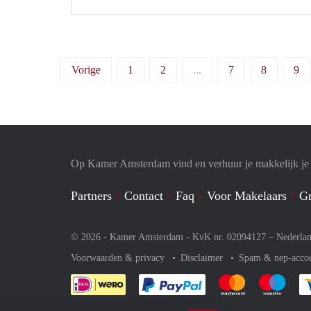
Vorige
1
2
...
7
8
9
Op Kamer Amsterdam vind en verhuur je makkelijk j
Partners
Contact
Faq
Voor Makelaars
Gr
© 2026 - Kamer Amsterdam - KvK nr. 02094127 –
Nederla
Voorwaarden & privacy
Disclaimer
Spam & nep-acco
Je rekent gemakkelijk af 
Je rekent gemak
Je rek