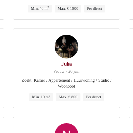
2
Min.
40 m
Max.
€ 1800
Per direct
Julia
Vrouw · 20 jaar
Zoekt: Kamer / Appartement / Huurwoning / Studio /
Woonboot
2
Min.
10 m
Max.
€ 800
Per direct