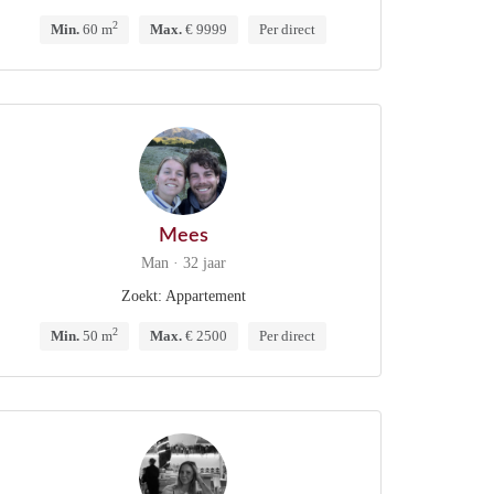
2
Min.
60 m
Max.
€ 9999
Per direct
Mees
Man · 32 jaar
Zoekt: Appartement
2
Min.
50 m
Max.
€ 2500
Per direct