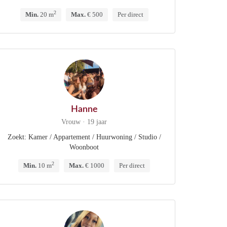
2
Min.
20 m
Max.
€ 500
Per direct
Hanne
Vrouw · 19 jaar
Zoekt: Kamer / Appartement / Huurwoning / Studio /
Woonboot
2
Min.
10 m
Max.
€ 1000
Per direct