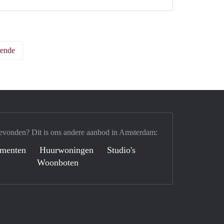
ende
evonden? Dit is ons andere aanbod in Amsterdam:
ementen
Huurwoningen
Studio's
Woonboten