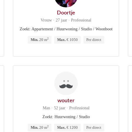
Doortje
Vrouw · 27 jaar · Professional
Zoekt: Appartement / Huurwoning / Studio / Woonboot
2
Min.
20 m
Max.
€ 1050
Per direct
wouter
Man · 52 jaar · Professional
Zoekt: Huurwoning / Studio
2
Min.
20 m
Max.
€ 1200
Per direct