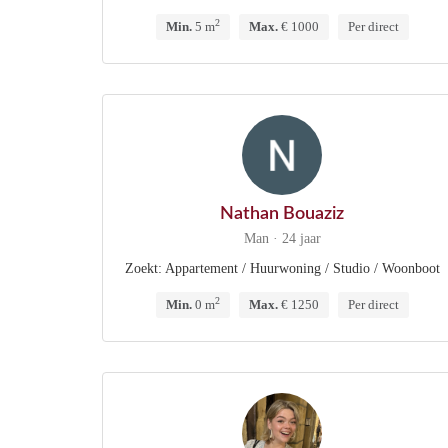
2
Min.
5 m
Max.
€ 1000
Per direct
Nathan Bouaziz
Man · 24 jaar
Zoekt: Appartement / Huurwoning / Studio / Woonboot
2
Min.
0 m
Max.
€ 1250
Per direct