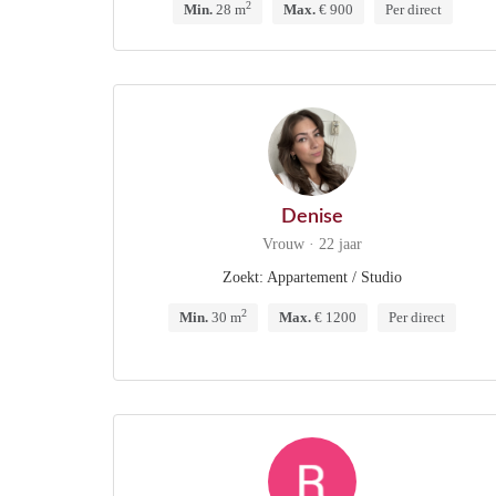
2
Min.
28 m
Max.
€ 900
Per direct
Denise
Vrouw · 22 jaar
Zoekt: Appartement / Studio
2
Min.
30 m
Max.
€ 1200
Per direct