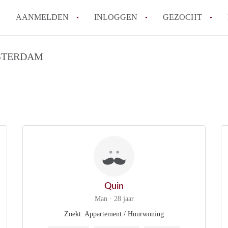
AANMELDEN
INLOGGEN
GEZOCHT
Wat is het puntensysteem voor
STERDAM
Amsterdam?
Wat zijn de opzegtermijnen bi
Wat zijn de populairste zoekt
betekent dit voor jou als zoeke
Wat is een studentenkamer in
Waarom geen bemiddelingskost
Alle veelgestelde vragen
Quin
Man · 28 jaar
Zoekt: Appartement / Huurwoning