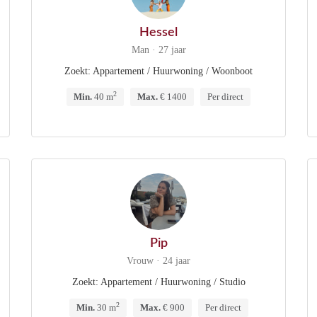
Hessel
Man · 27 jaar
Zoekt: Appartement / Huurwoning / Woonboot
2
Min.
40 m
Max.
€ 1400
Per direct
Pip
Vrouw · 24 jaar
Zoekt: Appartement / Huurwoning / Studio
2
Min.
30 m
Max.
€ 900
Per direct