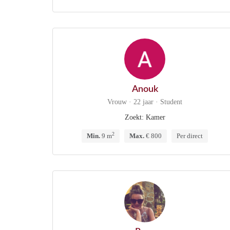
Anouk
Vrouw · 22 jaar · Student
Zoekt: Kamer
2
Min.
9 m
Max.
€ 800
Per direct