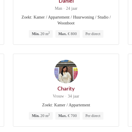
Daniël
Man · 24 jaar
Zoekt: Kamer / Appartement / Huurwoning / Studio /
Woonboot
2
Min.
20 m
Max.
€ 800
Per direct
Charity
Vrouw · 34 jaar
Zoekt: Kamer / Appartement
2
Min.
20 m
Max.
€ 700
Per direct