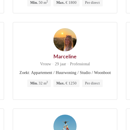
2
Min.
50 m
Max.
€ 1800
Per direct
Marceline
Vrouw · 29 jaar · Professional
Zoekt: Appartement / Huurwoning / Studio / Woonboot
2
Min.
32 m
Max.
€ 1250
Per direct