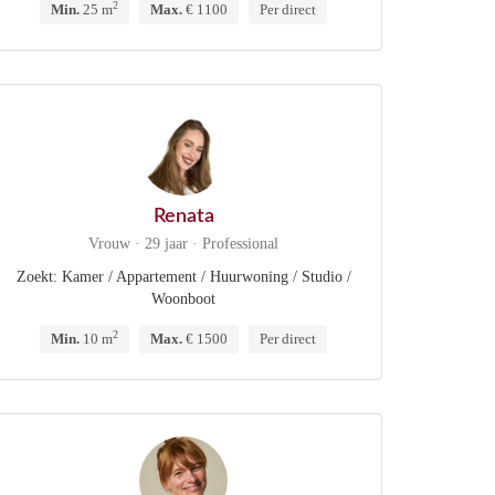
2
Min.
25 m
Max.
€ 1100
Per direct
Renata
Vrouw · 29 jaar · Professional
Zoekt: Kamer / Appartement / Huurwoning / Studio /
Woonboot
2
Min.
10 m
Max.
€ 1500
Per direct