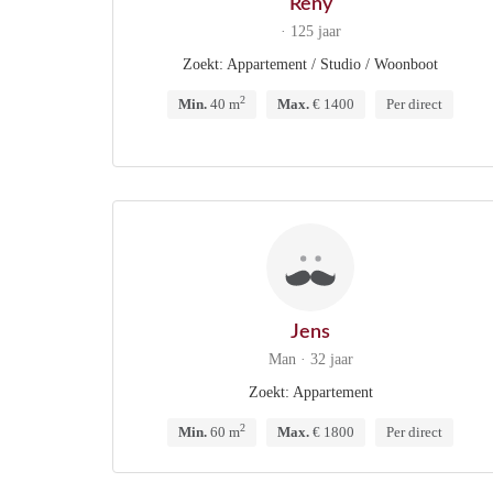
Reny
· 125 jaar
Zoekt: Appartement / Studio / Woonboot
2
Min.
40 m
Max.
€ 1400
Per direct
Jens
Man · 32 jaar
Zoekt: Appartement
2
Min.
60 m
Max.
€ 1800
Per direct