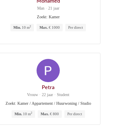
Mohamed
Man · 21 jaar
Zoekt: Kamer
2
Min.
10 m
Max.
€ 1000
Per direct
Petra
Vrouw · 22 jaar · Student
Zoekt: Kamer / Appartement / Huurwoning / Studio
2
Min.
10 m
Max.
€ 800
Per direct