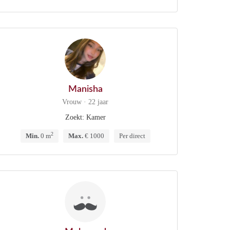
Manisha
Vrouw · 22 jaar
Zoekt: Kamer
2
Min.
0 m
Max.
€ 1000
Per direct