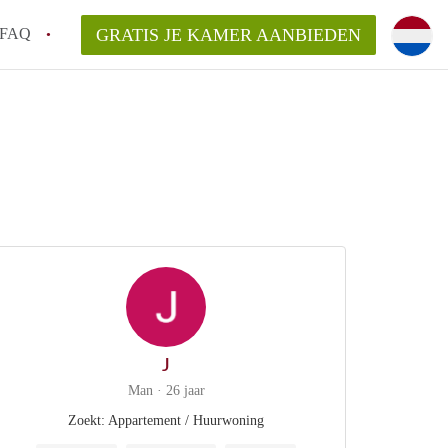
FAQ
GRATIS JE KAMER AANBIEDEN
 een onzelfstandige woonruimte (kamer) in
j een kamer in Amsterdam?
ermen voor een kamer in Amsterdam en wat
r?
 Amsterdam?
en voor de huurder?
J
Man · 26 jaar
Zoekt: Appartement / Huurwoning