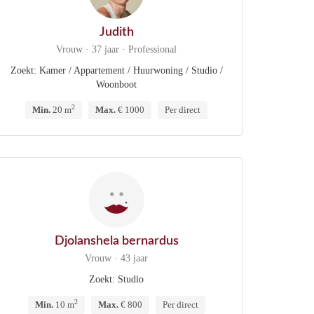
Judith
Vrouw · 37 jaar · Professional
Zoekt: Kamer / Appartement / Huurwoning / Studio /
Woonboot
2
Min.
20 m
Max.
€ 1000
Per direct
Djolanshela bernardus
Vrouw · 43 jaar
Zoekt: Studio
2
Min.
10 m
Max.
€ 800
Per direct