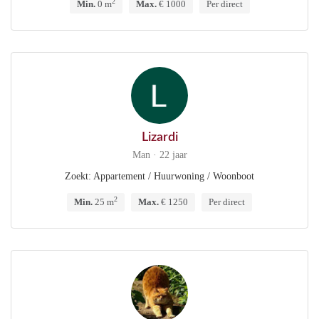
2
Min.
0 m
Max.
€ 1000
Per direct
Lizardi
Man · 22 jaar
Zoekt: Appartement / Huurwoning / Woonboot
2
Min.
25 m
Max.
€ 1250
Per direct