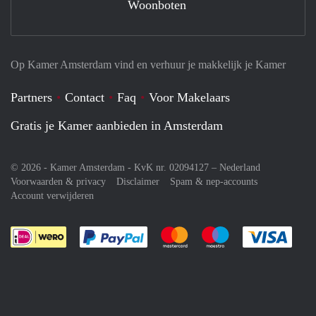
Woonboten
Op Kamer Amsterdam vind en verhuur je makkelijk je Kamer
Partners
Contact
Faq
Voor Makelaars
Gratis je Kamer aanbieden in Amsterdam
© 2026 - Kamer Amsterdam - KvK nr. 02094127 –
Nederland
Voorwaarden & privacy
Disclaimer
Spam & nep-accounts
Account verwijderen
Je rekent gemakkelijk af met Paypal
Je rekent gemakkelijk af met M
Je rekent gemakkelij
Je re