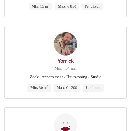
2
Min.
15 m
Max.
€ 850
Per direct
Yorrick
Man · 34 jaar
Zoekt: Appartement / Huurwoning / Studio
2
Min.
30 m
Max.
€ 1200
Per direct