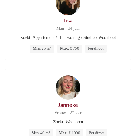
Lisa
Man · 34 jaar
Zoekt: Appartement / Huurwoning / Studio / Woonboot
2
Min.
25 m
Max.
€ 750
Per direct
Janneke
Vrouw · 27 jaar
Zoekt: Woonboot
2
Min.
40 m
Max.
€ 1000
Per direct