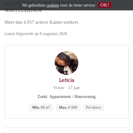
HUURDERS ZOEKEN KAMERS IN
OK!
We gebruiken
cookies
voor de beste service
AMSTERDAM
Meer dan 4.957 actieve Kamer-zoekers
Laatst bijgewerkt op 8 augustus 2026
Leticia
Vrouw · 27 jaar
Zoekt: Appartement / Huurwoning
2
Min.
60 m
Max.
€ 800
Per direct