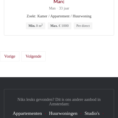
Marc
Man · 33 jaar
Zoekt: Kamer / Appartement / Huurwoning
2
Min.
0 m
Max.
€ 1000
Per direct
Vorige
Volgende
Niks leuks gevonden? Dit is ons andere aanbod in
Amsterdam:
Appartementen
Huurwoningen
Studio's