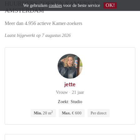
HUURDERS ZOEKEN KAMERS IN
OK!
We gebruiken
cookies
voor de beste service
AMSTERDAM
Meer dan 4.956 actieve Kamer-zoekers
Laatst bijgewerkt op 7 augustus 2026
jette
Vrouw · 21 jaar
Zoekt: Studio
2
Min.
20 m
Max.
€ 600
Per direct