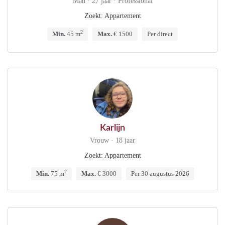
Man · 27 jaar · Professional
Zoekt: Appartement
2
Min.
45 m
Max.
€ 1500
Per direct
Karlijn
Vrouw · 18 jaar
Zoekt: Appartement
2
Min.
75 m
Max.
€ 3000
Per 30 augustus 2026