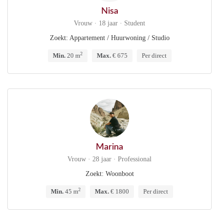
Nisa
Vrouw · 18 jaar · Student
Zoekt: Appartement / Huurwoning / Studio
2
Min.
20 m
Max.
€ 675
Per direct
Marina
Vrouw · 28 jaar · Professional
Zoekt: Woonboot
2
Min.
45 m
Max.
€ 1800
Per direct