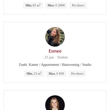
2
Min.
65 m
Max.
€ 2000
Per direct
Esmee
· 23 jaar · Student
Zoekt: Kamer / Appartement / Huurwoning / Studio
2
Min.
23 m
Max.
€ 950
Per direct