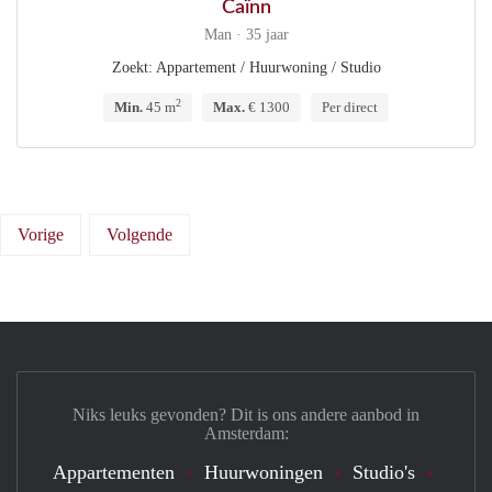
Caïnn
Man · 35 jaar
Zoekt: Appartement / Huurwoning / Studio
2
Min.
45 m
Max.
€ 1300
Per direct
Vorige
Volgende
Niks leuks gevonden? Dit is ons andere aanbod in
Amsterdam:
Appartementen
Huurwoningen
Studio's