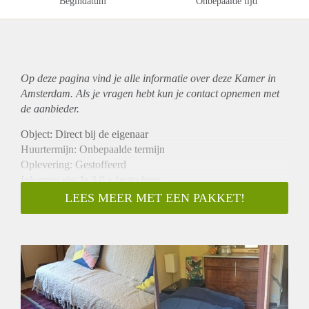
Begindatum
Onbepaalde tijd
Op deze pagina vind je alle informatie over deze Kamer in
Amsterdam. Als je vragen hebt kun je contact opnemen met
de aanbieder.
Object: Direct bij de eigenaar
Huurtermijn: Onbepaalde termijn
Oplevering: Gestoffeerd
Inkomen eis: Ja 3,0 x bruto huur
Garantiestelling mogelijk: Ja
LEES MEER MET EEN PAKKET!
Borg: 1 maand
Bemiddeling kosten: Nee
Internet: Ja
Gedeelde keuken: Nee
Gedeelde Douche: Nee
Gedeelde woonkamer: Nee
Huisgenoten: Nee