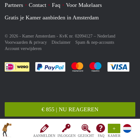
Partners
Contact
Faq
Voor Makelaars
Gratis je Kamer aanbieden in Amsterdam
© 2026 - Kamer Amsterdam - KvK nr. 02094127 –
Nederland
Voorwaarden & privacy
Disclaimer
Spam & nep-accounts
Account verwijderen
Je rekent gemakkelijk af met Paypal
Je rekent gemakkelijk af met M
Je rekent gemakkelij
Je re
€ 855 | NU REAGEREN
+
AANMELDEN
INLOGGEN
GEZOCHT
FAQ
KAMER