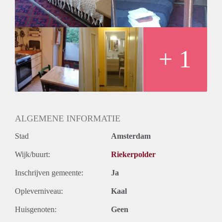
Geslacht huisgenoten: N.v.t.
+ 1
ALGEMENE INFORMATIE
Stad
Amsterdam
Wijk/buurt:
Riekerpolder
Inschrijven gemeente:
Ja
Opleverniveau:
Kaal
Huisgenoten:
Geen