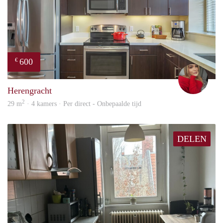
600
€
fenn
Herengracht
2
29 m
· 4 kamers · Per direct - Onbepaalde tijd
DELEN