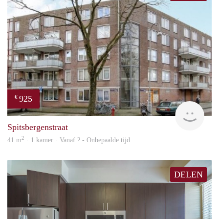
925
€
finde
Spitsbergenstraat
2
41 m
· 1 kamer · Vanaf ? - Onbepaalde tijd
DELEN