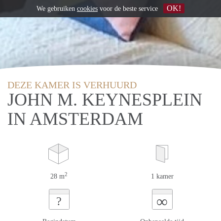
OK!
We gebruiken
cookies
voor de beste service
DEZE KAMER IS VERHUURD
JOHN M. KEYNESPLEIN
IN AMSTERDAM
2
28 m
1 kamer
∞
?