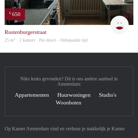
650
€
Mam
Rustenburgerstraat
2
25 m
· 2 kamers · Per direct - Onbepaalde tijd
Niks leuks gevonden? Dit is ons andere aanbod in
Amsterdam:
Appartementen
Huurwoningen
Studio's
Woonboten
Op Kamer Amsterdam vind en verhuur je makkelijk je Kamer