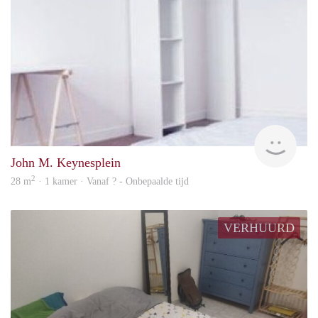
finde
John M. Keynesplein
2
28 m
· 1 kamer · Vanaf ? - Onbepaalde tijd
VERHUURD