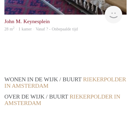
Woni
John M. Keynesplein
2
28 m
· 1 kamer · Vanaf ? - Onbepaalde tijd
WONEN IN DE WIJK / BUURT
RIEKERPOLDER
IN AMSTERDAM
OVER DE WIJK / BUURT
RIEKERPOLDER IN
AMSTERDAM