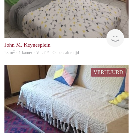
finde
John M. Keynesplein
2
23 m
· 1 kamer · Vanaf ? - Onbepaalde tijd
VERHUURD