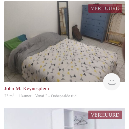
VERHUURD
finde
John M. Keynesplein
2
23 m
· 1 kamer · Vanaf ? - Onbepaalde tijd
VERHUURD