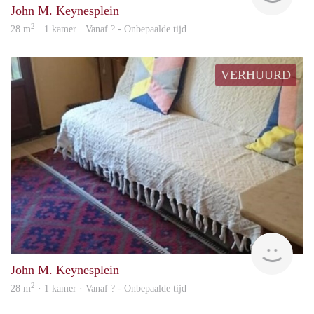
John M. Keynesplein
2
28 m
· 1 kamer · Vanaf ? - Onbepaalde tijd
VERHUURD
finde
John M. Keynesplein
2
28 m
· 1 kamer · Vanaf ? - Onbepaalde tijd