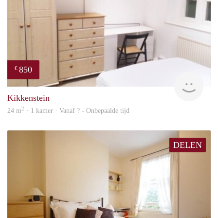
850
€
rent
Kikkenstein
2
24 m
· 1 kamer · Vanaf ? - Onbepaalde tijd
DELEN