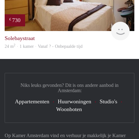
730
€
rent
Solebaystraat
2
24 m
· 1 kamer · Vanaf ? - Onbepaalde tijd
Niks leuks gevonden? Dit is ons andere aanbod in
Amsterdam:
Appartementen
Huurwoningen
Studio's
Woonboten
Op Kamer Amsterdam vind en verhuur je makkelijk je Kamer