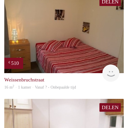
DELEN
510
€
rent
Weissenbruchstraat
2
16 m
· 1 kamer · Vanaf ? - Onbepaalde tijd
DELEN