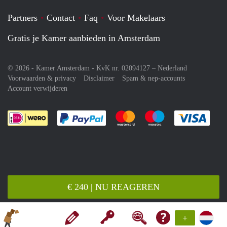
Partners
Contact
Faq
Voor Makelaars
Gratis je Kamer aanbieden in Amsterdam
© 2026 - Kamer Amsterdam - KvK nr. 02094127 –
Nederland
Voorwaarden & privacy
Disclaimer
Spam & nep-accounts
Account verwijderen
Je rekent gemakkelijk af met Paypal
Je rekent gemakkelijk af met M
Je rekent gemakkelij
Je re
€ 240 | NU REAGEREN
+