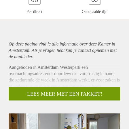
Per direct
Onbepaalde tijd
Op deze pagina vind je alle informatie over deze Kamer in
Amsterdam. Als je vragen hebt kun je contact opnemen met
de aanbieder.
Aangeboden in Amsterdam-Westerpark een
overnachtingsadres voor doordeweeks voor rustig iemand,
die gedurende de week in Amsterdam werkt, er voor zaken is
of anderszins en elders een eigen thuissituatie heeft.
Het betreft een kleine, gemeubileerde kamer in een
LEES MEER MET EEN PAKKET!
eenvoudig appartement dat bewoond wordt door een rustige,
alleenstaande man.
Het gebruik betreft voornamelijk de overnachting, dus is niet
voor overdag bedoeld.
Voor maximaal 4 nachten per week (overnachting in het