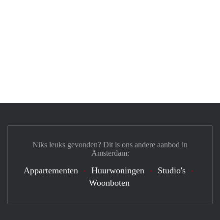
Niks leuks gevonden? Dit is ons andere aanbod in
Amsterdam:
Appartementen
Huurwoningen
Studio's
Woonboten