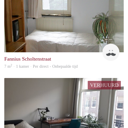
B
Fannius Scholtenstraat
2
7 m
· 1 kamer · Per direct - Onbepaalde tijd
VERHUURD