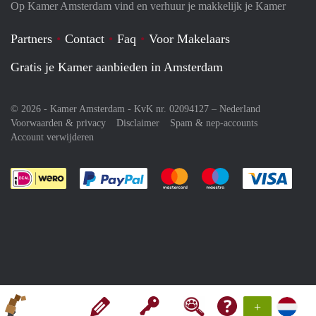
Op Kamer Amsterdam vind en verhuur je makkelijk je Kamer
Partners
Contact
Faq
Voor Makelaars
Gratis je Kamer aanbieden in Amsterdam
© 2026 - Kamer Amsterdam - KvK nr. 02094127 –
Nederland
Voorwaarden & privacy
Disclaimer
Spam & nep-accounts
Account verwijderen
Je rekent gemakkelijk af met Paypal
Je rekent gemakkelijk af met M
Je rekent gemakkelij
Je re
+