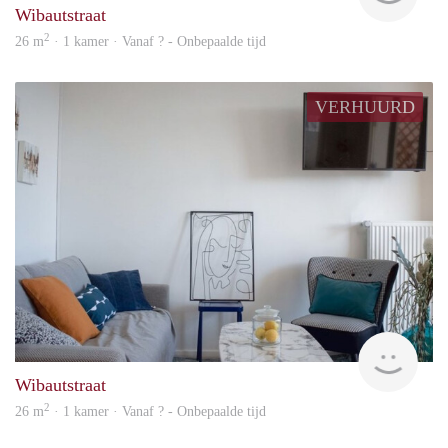
Wibautstraat
2
26 m
· 1 kamer · Vanaf ? - Onbepaalde tijd
VERHUURD
finde
Wibautstraat
2
26 m
· 1 kamer · Vanaf ? - Onbepaalde tijd