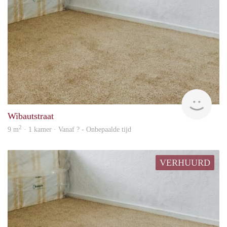
Woni
Wibautstraat
2
9 m
· 1 kamer · Vanaf ? - Onbepaalde tijd
VERHUURD