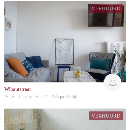
VERHUURD
finde
Wibautstraat
2
26 m
· 1 kamer · Vanaf ? - Onbepaalde tijd
VERHUURD