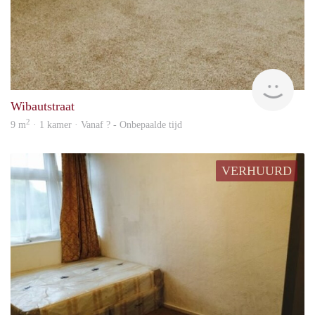
Woni
Wibautstraat
2
9 m
· 1 kamer · Vanaf ? - Onbepaalde tijd
VERHUURD