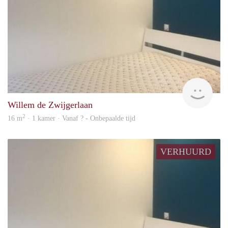
Woni
Willem de Zwijgerlaan
2
16 m
· 1 kamer · Vanaf ? - Onbepaalde tijd
VERHUURD