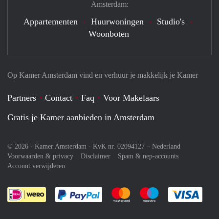
Amsterdam:
Appartementen
Huurwoningen
Studio's
Woonboten
Op Kamer Amsterdam vind en verhuur je makkelijk je Kamer
Partners
Contact
Faq
Voor Makelaars
Gratis je Kamer aanbieden in Amsterdam
© 2026 - Kamer Amsterdam - KvK nr. 02094127 –
Nederland
Voorwaarden & privacy
Disclaimer
Spam & nep-accounts
Account verwijderen
Je rekent gemakkelijk af met Paypal
Je rekent gemakkelijk af met M
Je rekent gemakkelij
Je re