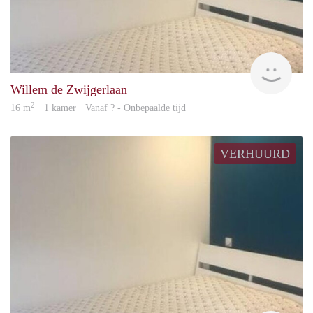
Woni
Willem de Zwijgerlaan
2
16 m
· 1 kamer · Vanaf ? - Onbepaalde tijd
VERHUURD