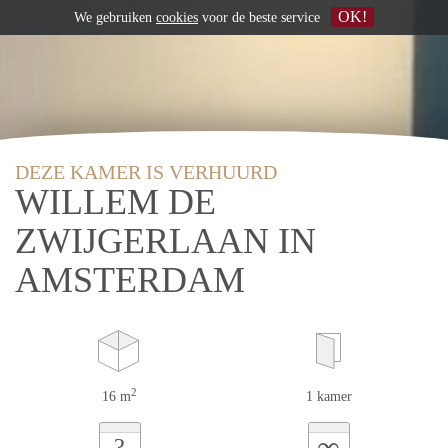
OK!
We gebruiken
cookies
voor de beste service
DEZE KAMER IS VERHUURD
WILLEM DE
ZWIJGERLAAN IN
AMSTERDAM
2
16 m
1 kamer
∞
?