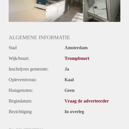
Huisgenoten: Ja
Geslacht huisgenoten: Gemengd
ALGEMENE INFORMATIE
Stad
Amsterdam
Wijk/buurt:
Trompbuurt
Inschrijven gemeente:
Ja
Opleverniveau:
Kaal
Huisgenoten:
Geen
Begindatum:
Vraag de adverteerder
Bezichtiging
In overleg