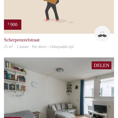
900
€
Maur
Scherpenzeelstraat
2
25 m
· 1 kamer · Per direct - Onbepaalde tijd
DELEN