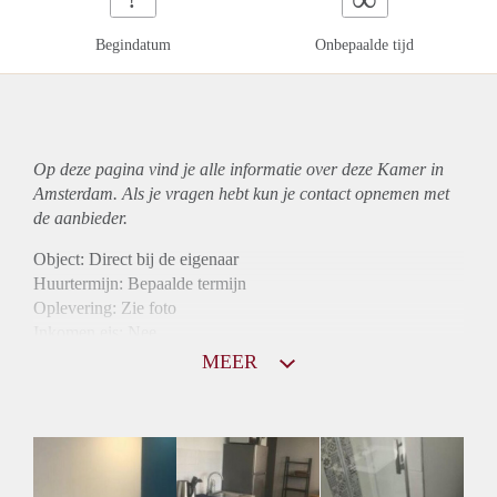
Begindatum
Onbepaalde tijd
Op deze pagina vind je alle informatie over deze Kamer in
Amsterdam. Als je vragen hebt kun je contact opnemen met
de aanbieder.
Object: Direct bij de eigenaar
Huurtermijn: Bepaalde termijn
Oplevering: Zie foto
Inkomen eis: Nee
Borg: 1 maand
MEER
Bemiddeling kosten: Nee
Internet: Ja
Gedeelde keuken: Ja
Gedeelde Douche: Ja
Gedeelde woonkamer: Ja