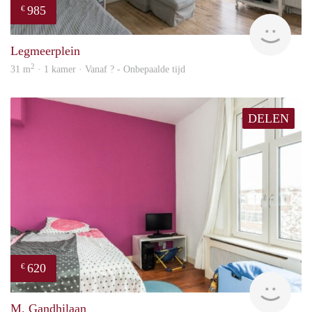
985
€
finde
Legmeerplein
2
31 m
· 1 kamer · Vanaf ? - Onbepaalde tijd
DELEN
620
€
Woni
M. Gandhilaan