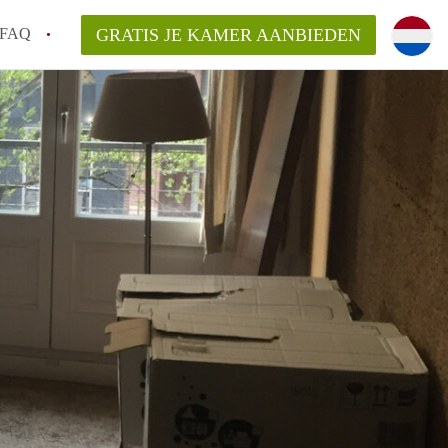
FAQ
GRATIS JE KAMER AANBIEDEN
 een onzelfstandige woonruimte (kamer) in
j een kamer in Amsterdam?
ermen voor een kamer in Amsterdam en wat
r?
 Amsterdam?
en voor de huurder?