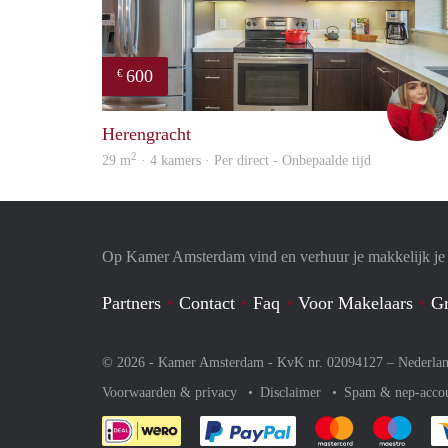
600
€
Herengracht
2
29 m
· 4 kamers · Per direct - Onbepaalde tijd
Op Kamer Amsterdam vind en verhuur je makkelijk j
Partners
Contact
Faq
Voor Makelaars
Gr
© 2026 - Kamer Amsterdam - KvK nr. 02094127 –
Nederla
Voorwaarden & privacy
Disclaimer
Spam & nep-acco
Je rekent gemakkelijk af 
Je rekent gemak
Je rek