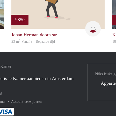
850
€
fenne
Sigal
Johan Herman doorn str
K
2
23 m
Vanaf ? - Bepaalde tijd
1
e Kamer
Niks leuks g
atis je Kamer aanbieden in Amsterdam
Appart
nd
unts
Account verwijderen
met Paypal
kelijk af met Mastercard
ent gemakkelijk af met Meastro
Je rekent gemakkelijk af met Visa