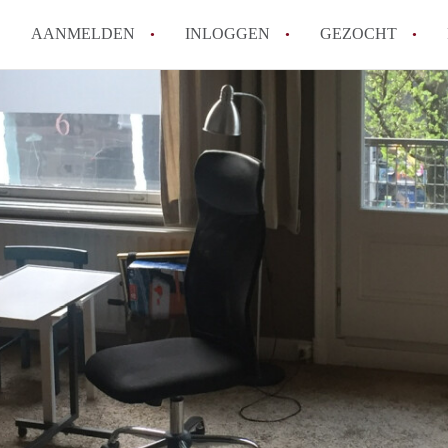
AANMELDEN
INLOGGEN
GEZOCHT
Wat is het puntensysteem voor
Amsterdam?
Wat zijn de opzegtermijnen bi
Wat zijn de populairste zoekt
betekent dit voor jou als zoeke
Wat is een studentenkamer in
Waarom geen bemiddelingskost
Alle veelgestelde vragen