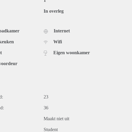
1
In overleg
 badkamer
Internet
 keuken
Wifi
t
Eigen woonkamer
voordeur
d:
23
d:
36
Maakt niet uit
Student