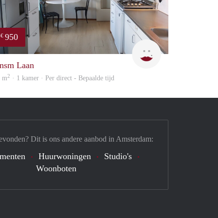
950
€
Cindy
nsm Laan
2
8 m
· 1 kamer · Per direct - Bepaalde tijd
evonden? Dit is ons andere aanbod in Amsterdam:
ementen
Huurwoningen
Studio's
Woonboten