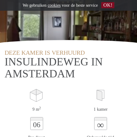
OK!
We gebruiken
cookies
voor de beste service
DEZE KAMER IS VERHUURD
INSULINDEWEG IN
AMSTERDAM
2
9 m
1 kamer
∞
06