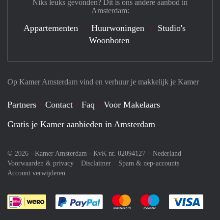
Niks leuks gevonden? Dit is ons andere aanbod in
Amsterdam:
Appartementen
Huurwoningen
Studio's
Woonboten
Op Kamer Amsterdam vind en verhuur je makkelijk je Kamer
Partners
Contact
Faq
Voor Makelaars
Gratis je Kamer aanbieden in Amsterdam
© 2026 - Kamer Amsterdam - KvK nr. 02094127 –
Nederland
Voorwaarden & privacy
Disclaimer
Spam & nep-accounts
Account verwijderen
Je rekent gemakkelijk af met Paypal
Je rekent gemakkelijk af met M
Je rekent gemakkelij
Je re