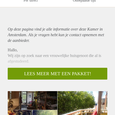
Per direct
Onbepaalde tijd
Op deze pagina vind je alle informatie over deze Kamer in
Amsterdam. Als je vragen hebt kun je contact opnemen met
de aanbieder.
Hallo,
Wij zijn op zoek naar een vrouwelijke huisgenoot die al is
afgestudeerd.
Kamer:
- 9 m2
LEES MEER MET EEN PAKKET!
- Goed geïsoleerd
- Uitzicht op binnentuin
- Beschikbaar
- In principe voor een jaar
- € 520
Huis:
- 80m2 incl. berging