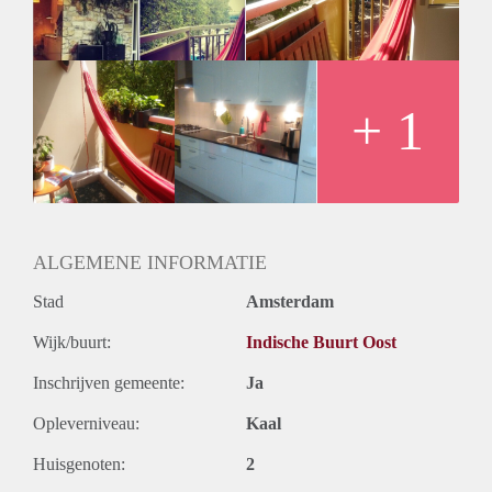
- 4 kamer appartement
- 2 creatieve vrouwelijke huisgenoten
- Gemeenschappelijke ruime woonkamer met keuken, ruime
hal, toilet, badkamer (incl. wasmachine en droger).
- Glasvezel
+ 1
- Balkon
ALGEMENE INFORMATIE
Stad
Amsterdam
Wijk/buurt:
Indische Buurt Oost
Inschrijven gemeente:
Ja
Opleverniveau:
Kaal
Huisgenoten:
2