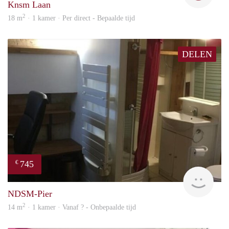
Knsm Laan
2
18 m
· 1 kamer · Per direct - Bepaalde tijd
DELEN
745
€
finde
NDSM-Pier
2
14 m
· 1 kamer · Vanaf ? - Onbepaalde tijd